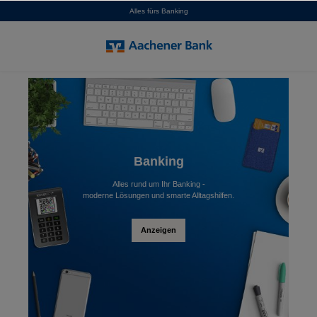
Alles fürs Banking
alt springen
Banking
Alles rund um Ihr Banking -
moderne Lösungen und smarte Alltagshilfen.
Anzeigen