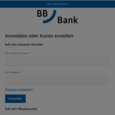
Alles fürs Banking
alt springen
Anmelden oder Konto erstellen
Ich bin bereits Kunde
Ihre E-Mail-Adresse
*
Ihr Passwort
*
Passwort vergessen?
Anmelden
Ich bin Neukunde!