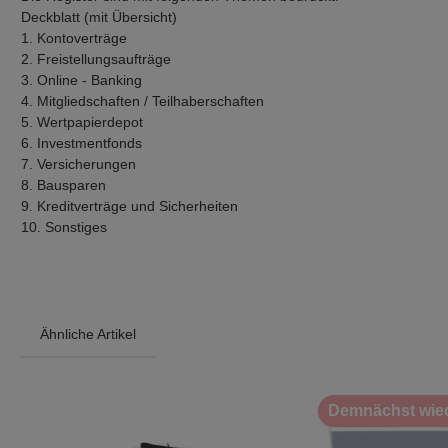
Deckblatt (mit Übersicht)
1. Kontoverträge
2. Freistellungsaufträge
3. Online - Banking
4. Mitgliedschaften / Teilhaberschaften
5. Wertpapierdepot
6. Investmentfonds
7. Versicherungen
8. Bausparen
9. Kreditverträge und Sicherheiten
10. Sonstiges
Ähnliche Artikel
Produktgalerie überspringen
Demnächst wied