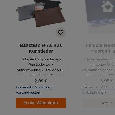
Banktasche A5 aus
Immobilien-
Kunstleder
"Morgen k
kommen" N
Robuste Banktasche aus
Sie suchen ewig bis
Design
Kunstleder zu ✓
Immobilien Unte
Aufbewahrung ✓ Transport ✓
zusammen haben? 
blickdichter Schutz ▶ Jetzt
jetzt Schluss. Mi
2,99 €
6,95 €
bestellen!
Ordner bekommen
Ablage Ihrer Unter
Preise inkl. MwSt. zzgl.
Preise inkl. MwSt. zz
den Griff.
Versandkosten
Versandkosten
In den Warenkorb
Details