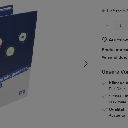
Lieferzeit:
Produkt Anzahl: 
Zum Merkzet
Produktnum
Versand dur
Unsere Vor
Klimaneut
Für Sie, fü
Sicher Ei
Maximale S
Qualität
Ausgewählt