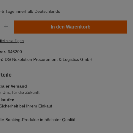
 2-5 Tage innerhalb Deutschlands
Gib den gewünschten Wert ein oder benutze die Schaltflächen um die Anzahl zu er
In den Warenkorb
tel hinzufügen
mer:
646200
ch:
DG Nexolution Procurement & Logistics GmbH
teile
raler Versand
r Uns, für die Zukunft
nkaufen
icherheit bei Ihrem Einkauf
e Banking-Produkte in höchster Qualität