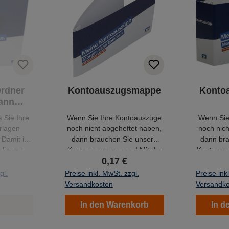
Ordner
Kontoauszugsmappe
Konto
ann
eues
 Sie Ihre
Wenn Sie Ihre Kontoauszüge
Wenn Sie
rlagen
noch nicht abgeheftet haben,
noch nich
Damit ist
dann brauchen Sie unsere
dann br
t diesem
Kontoauszugsmappe
! Mit der
Kontoaus
0,17 €
 Sie die
Mappe können Sie Ihre
Ordne
lagen in
Kontoauszüge ordentlich
Kontoaus
gl.
Preise inkl. MwSt. zzgl.
Preise ink
abheften und immer schnell
Versandkosten
Versandk
griffbereit haben.
In den Warenkorb
In d