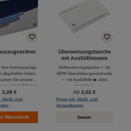
auszugsordner
Überweisungstasche
mit Ausfüllhinweis
 Ihre Kontoauszüge
Aufbewahrungstasche ✓ für
t abgeheftet haben,
SEPA Überweisungsvordrucke
auchen Sie unseren
✓ mit Ausfüllhilfe ▶ Jetzt
zugsordner! Mit dem
bestellen!
2,09 €
Ab
2,02 €
r haben Sie Ihre
züge immer schnell
l. MwSt. zzgl.
Preise inkl. MwSt. zzgl.
griffbereit.
osten
Versandkosten
en Warenkorb
Details