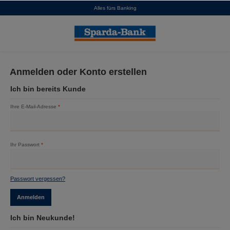
Alles fürs Banking
alt springen
Anmelden oder Konto erstellen
Ich bin bereits Kunde
Ihre E-Mail-Adresse
*
Ihr Passwort
*
Passwort vergessen?
Anmelden
Ich bin Neukunde!