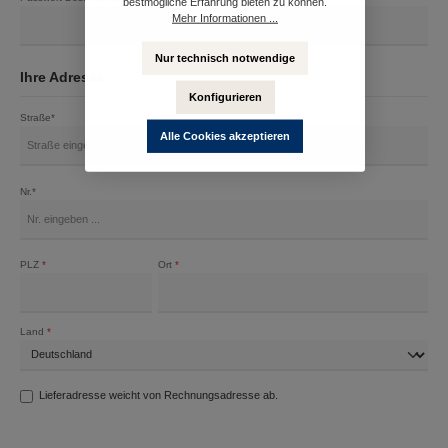
bestmögliche Erfahrung bieten zu können.
Mehr Informationen ...
Nur technisch notwendige
Ihre Adresse
Konfigurieren
Straße*
Alle Cookies akzeptieren
Nr.*
PLZ
*
Ort
*
Land
*
Lieferadresse weicht von Rechnungsadresse ab.