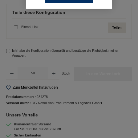
Teile diese Konfiguration
Einmal-Link
Teilen
Ich habe die Konfiguration überprüft und bestätige die Richtigkeit meiner
Angaben.
Produkt Anzahl: Gib den gewünschten Wert ein oder benutze die Schaltflächen um die Anzah
Stück
In den Warenkorb
Zum Merkzettel hinzufügen
Produktnummer:
4234278
Versand durch:
DG Nexolution Procurement & Logistics GmbH
Unsere Vorteile
Klimaneutraler Versand
Für Sie, für Uns, für die Zukunft
Sicher Einkaufen