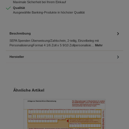
Maximale Sicherheit bei Ihrem Einkauf
Qualität
Ausgewählte Banking-Produkte in höchster Qualität
Beschreibung
SEPA Spenden Überweisung/Zahlschein, 2-teilig, Einzelbeleg mit
PersonalisierungFormat 4 1/6 Zoll x 5 9/10 Zollpersonalisie…
Mehr
Hersteller
Produktgalerie überspringen
Ähnliche Artikel