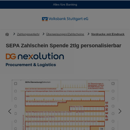
Alles fürs Banking
alt springen
Zahlungsverkehr
Überweisungen/Zahlscheine
Vordrucke mit Eindruck
SEPA Zahlschein Spende 2tlg personalisierbar
Bildergalerie überspringen