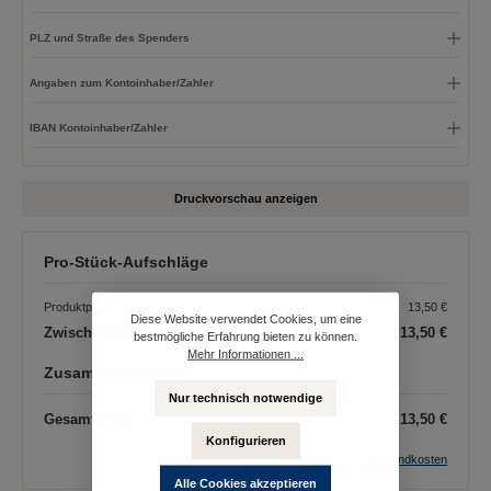
PLZ und Straße des Spenders
Angaben zum Kontoinhaber/Zahler
IBAN Kontoinhaber/Zahler
Druckvorschau anzeigen
Pro-Stück-Aufschläge
Produktpreis
13,50 €
Diese Website verwendet Cookies, um eine
Zwischensumme
13,50 €
bestmögliche Erfahrung bieten zu können.
Mehr Informationen ...
Zusammenfassung
Nur technisch notwendige
Gesamtpreis
13,50 €
Konfigurieren
Preise inkl. MwSt. zzgl. Versandkosten
Alle Cookies akzeptieren