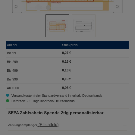
Anzahl
Stückpreis
0,27 €
Bis
99
0,18 €
Bis
299
0,13 €
Bis
499
0,10 €
Bis
999
0,06 €
Ab
1000
Versandkostenfreier Standardversand innerhalb Deutschlands
Lieferzeit: 2-5 Tage innerhalb Deutschlands
SEPA Zahlschein Spende 2tlg personalisierbar
(Pflichtfeld)
Zahlungsempfänger