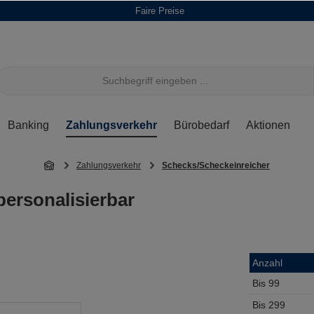
Faire Preise
Banking
Zahlungsverkehr
Bürobedarf
Aktionen
Zahlungsverkehr
Schecks/Scheckeinreicher
personalisierbar
Anzahl
Bis
99
Bis
299