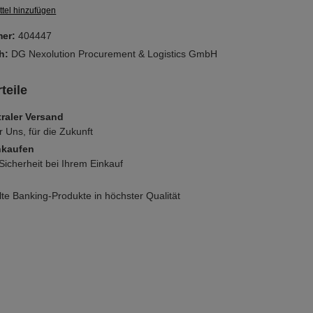
tel hinzufügen
mer:
404447
ch:
DG Nexolution Procurement & Logistics GmbH
teile
raler Versand
r Uns, für die Zukunft
nkaufen
icherheit bei Ihrem Einkauf
e Banking-Produkte in höchster Qualität