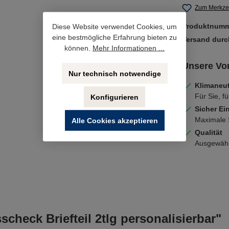
Zum Merkzet
Diese Website verwendet Cookies, um
Produktnum
eine bestmögliche Erfahrung bieten zu
Versand dur
können.
Mehr Informationen ...
Unsere Vor
Nur technisch notwendige
Klimaneut
Für Sie, fü
Konfigurieren
Sicher Ei
Maximale S
Alle Cookies akzeptieren
Qualität
Ausgewählt
heck Briefteil 2tlg personalisierbar"