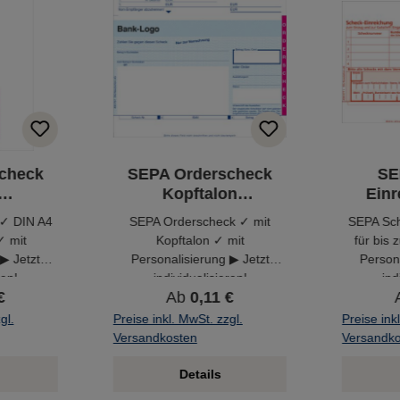
check
SEPA Orderscheck
SE
Kopftalon
Einr
erbar
personalisierbar
pers
 ✓ DIN A4
SEPA Orderscheck ✓ mit
SEPA Sch
 ✓ mit
Kopftalon ✓ mit
für bis
▶ Jetzt
Personalisierung ▶ Jetzt
Persona
ren!
individualisieren!
ind
€
Ab
0,11 €
gl.
Preise inkl. MwSt. zzgl.
Preise ink
Versandkosten
Versandk
Details