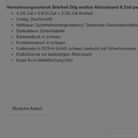
Verrechnungsscheck Briefteil 2tlg endlos Abrissband 8 Zoll pe
4 1/6 Zoll x 5 9/10 Zoll + 3 5/6 Zoll Briefteil
2-teilig, Durchschrift
Hellblauer Sicherheitsuntergrunddruck "Deutscher Genossenschaftsr
Dunkelblaue Schecktabelle
Bankeindruck in schwarz
Kundeneindruck in schwarz
Codierzeile in OCR-A-Schrift schwarz bedruckt mit Schecknummer,
Endlosformat mit beidseitigem Abrissband
Kopie 8-cm-Abheftlochung links
Ähnliche Artikel
Produktgalerie überspringen