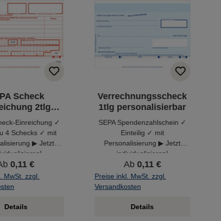
PA Scheck
Verrechnungsscheck
eichung 2tlg
1tlg personalisierbar
onalisierbar
eck-Einreichung ✓
SEPA Spendenzahlschein ✓
 zu 4 Schecks ✓ mit
Einteilig ✓ mit
lisierung ▶ Jetzt
Personalisierung ▶ Jetzt
ividualisieren!
individualisieren!
Ab
0,11 €
Ab
0,11 €
l. MwSt. zzgl.
Preise inkl. MwSt. zzgl.
osten
Versandkosten
Details
Details