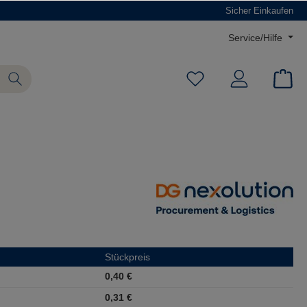
Sicher Einkaufen
Service/Hilfe
Stückpreis
0,40 €
0,31 €