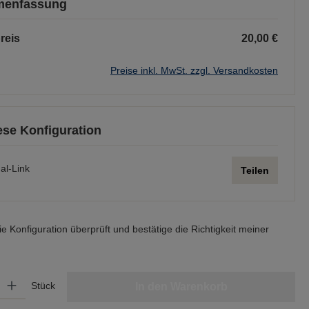
enfassung
reis
20,00 €
Preise inkl. MwSt. zzgl. Versandkosten
iese Konfiguration
al-Link
Teilen
ie Konfiguration überprüft und bestätige die Richtigkeit meiner
Gib den gewünschten Wert ein oder benutze die Schaltflächen um die Anzahl zu er
Stück
In den Warenkorb