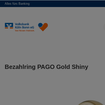
Alles fürs Banking
springen
Zur Hauptnavigation springen
Bezahlring PAGO Gold Shiny
Bildergalerie überspringen