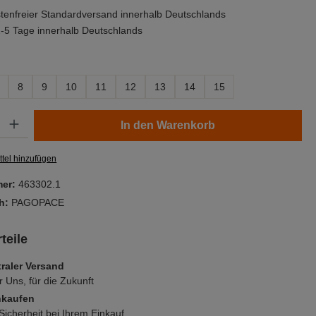
enfreier Standardversand innerhalb Deutschlands
 2-5 Tage innerhalb Deutschlands
ählen
8
9
10
11
12
13
14
15
Gib den gewünschten Wert ein oder benutze die Schaltflächen um die Anzahl zu er
In den Warenkorb
tel hinzufügen
mer:
463302.1
ch:
PAGOPACE
teile
raler Versand
r Uns, für die Zukunft
nkaufen
icherheit bei Ihrem Einkauf