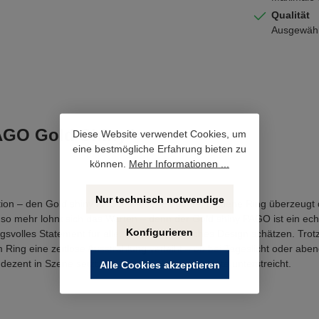
Qualität
Ausgewählt
PAGO Gold Shiny"
Diese Website verwendet Cookies, um
eine bestmögliche Erfahrung bieten zu
können.
Mehr Informationen ...
Nur technisch notwendige
tion – den Gold shiny PAGO. Dieser elegante, goldene Ring überzeugt 
so mehr lohnt sich das Warten – denn der Gold shiny PAGO ist ein ech
Konfigurieren
gsvolles Statement für alle, die minimalistisches Design schätzen. Trot
ing eine zeitlose Ausstrahlung verleiht – ob bei Tageslicht oder abends
ent in Szene setzt und Ihre persönliche Stilnote unterstreicht.
Alle Cookies akzeptieren