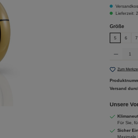
Versandkost
Lieferzeit:
ausw
Größe
5
6
7
Produkt Anzahl: 
Zum Merkzet
Produktnum
Versand dur
Unsere Vor
Klimaneut
Für Sie, fü
Sicher Ei
Maximale S