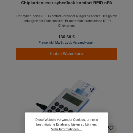
Chipkartenleser cyberJack komfort RFID nPA
Der cyberJack® RFID komfort verbindet ausgezeichnetes Design mit
umfangreicher Funktionalität. Er unterstützt kontaktlose RFID
Chipkarten.
130,69 €
Preise inkl. MwSt. zzgl. Versandkosten
In den Warenkorb
Diese Website verwendet Cookies, um eine
bestmögliche Erfahrung bieten zu können.
Mehr Informationen ...