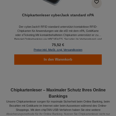
Chipkartenleser cyberJack standard nPA
Der cyberJack® RFID standard unterstützt kontaktlose RFID-
Chipkarten für Anwendungen wie die eID mit dem nPA, GeldKarte
oder eTicketing.Mit kontaktbehafteten Chipkarten unterstützt er zum
Beispiel Onlinebanking via HBCI/FinTS, Secoder (in Vorbereitung) und
EBICS sowie GeldKarte und die qualifizierte elektronische
75,52 €
Signatur.Der cyberJack® RFID standard erfüllt die strengen
Preise inkl. MwSt. zzgl. Versandkosten
Anforderungen der aktuellen DK-Standards und ist für das
Onlinebanking ein Kartenlesegerät der Sicherheitsklasse 3.Der
In den Warenkorb
cyberJack® RFID standard unterstützt das PACE-Protokoll des nPA
vollständig und zeigt bei der Nutzung der eID Funktion vor dem
Datenzugriff die Berechtigungen und den Berechtigten im Display
eindeutig an.Der cyberJack® RFID standard besitzt eine sichere
zertifizierte PIN-Eingabe für die eID-Funktion des nPA via PACE-
Protokoll sowie für alle anderen kontaktbehafteten Chipkarten.Die
Highlights auf einen BlickLC-DisplayZertifizierte sichere PIN-
EingabeUpdatefähigDK-Secoder ZulassungTÜV-IT und BSI
Chipkartenleser – Maximaler Schutz Ihres Online
zertifiziertBSI QualitätssiegelBestätigung nach SigG/SigVKostenloser
Bankings
SupportFür Windows, Mac und LinuxGewährleistung: 2
JahreLieferumfangChipkartenleser inkl. Anschlußkabel für die USB-
Unsere Chipkartenleser sorgen für maximale Sicherheit beim Online Banking, beim
Schnittstelle (Kabellänge 1,5 m)Stabiler MetallstandfußOWOK-Karte
Bezahlen mit Geldkarte im Internet oder beim Ausweisen während des Online-
(loginCard) für die Nutzung von Online-
Shoppings. Mit dem chipTAN USB-Verfahren haben Sie eine weitere
GratisanwendungenTechnische DetailsFarbe: Gehäuse
Absicherungsmethode für Ihr Online Banking. Nutzen Sie Chipkartenleser nicht nur