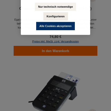
Nur technisch notwendige
Chipkartenleser cyberJack one (weiß/blau)
Konfigurieren
Egal ob als Chipkartenleser oder als TAN-Generator, der neue Leser
beherbergt alles in einem eleganten Gerät. Mit der USB-Funktion
Alle Cookies akzeptieren
kann er stationär am PC und mobil am Smartphone oder Tablet
verwendet werden.
74,80 €
Preise inkl. MwSt. zzgl. Versandkosten
In den Warenkorb