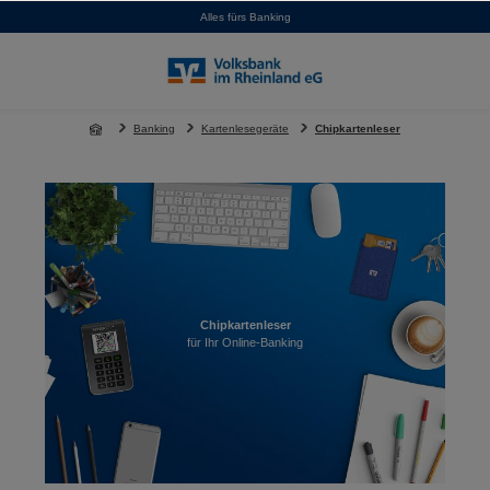
Alles fürs Banking
alt springen
Banking
Kartenlesegeräte
Chipkartenleser
Chipkartenleser
für Ihr Online-Banking