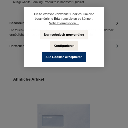
Ausgewählte Banking-Produkte in höchster Qualität
Diese Website verwendet Cookies, um eine
bestmögliche Erfahrung bieten zu können.
Beschreibung
Mehr Informationen ...
Die feuchten Soennecken Reinigungstücher in der praktischen Spenderbox
Nur technisch notwendige
ermöglichen Ihnen die einfach und schnelle Reinigun…
Mehr
Konfigurieren
Hersteller
Alle Cookies akzeptieren
Produktgalerie überspringen
Ähnliche Artikel