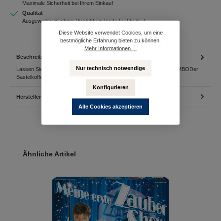
Maximale Sicherheit bei Ihrem Einkauf
Qualität
Ausgewählte Banking-Produkte in höchster Qualität
Diese Website verwendet Cookies, um eine
bestmögliche Erfahrung bieten zu können.
Mehr Informationen ...
Beschreibung
Nur technisch notwendige
Lassen Sie Ihrer Kreativität freien Lauf mit unserem Bastelkoffer JUMBODer
Bastelkoffer enthält:Buntes PapierMoosgummiteileP…
Mehr
Konfigurieren
Hersteller
Alle Cookies akzeptieren
Produktgalerie überspringen
Ähnliche Artikel