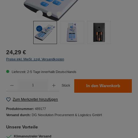
24,29 €
Preise inkl. MwSt. zzgl. Versandkosten
Lieferzeit: 2-5 Tage innerhalb Deutschlands
Produkt Anzahl: Gib den gewünschten Wert ein oder benutze die Schaltflächen um die Anzah
Stück
In den Warenkorb
Zum Merkzettel hinzufügen
Produktnummer:
489177
Versand durch:
DG Nexolution Procurement & Logistics GmbH
Unsere Vorteile
Klimaneutraler Versand