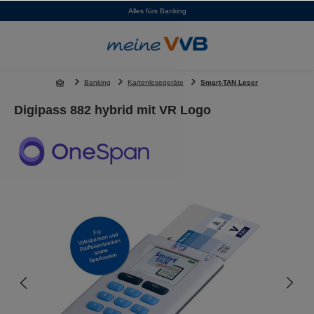
Alles fürs Banking
alt springen
Banking
Kartenlesegeräte
Smart-TAN Leser
Digipass 882 hybrid mit VR Logo
Bildergalerie überspringen