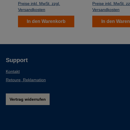
gebleicht
Preise inkl. MwSt. zzgl.
Preise inkl. MwSt. zz
Versandkosten
Versandkosten
In den Warenkorb
In den Ware
Support
Kontakt
Retoure, Reklamation
Vertrag widerrufen