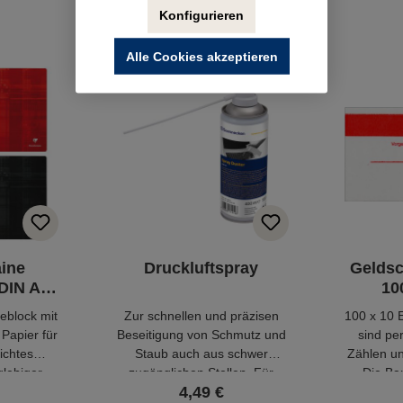
Konfigurieren
Alle Cookies akzeptieren
aine
Druckluftspray
Geldsc
DIN A4
10
eblock mit
Zur schnellen und präzisen
100 x 10 
 Papier für
Beseitigung von Schmutz und
sind pe
ichtes
Staub auch aus schwer
Zählen u
glebiger
zugänglichen Stellen. Für
Die Ba
4,49 €
 chlorfrei
Kunststoffe, lackierte
Papier un