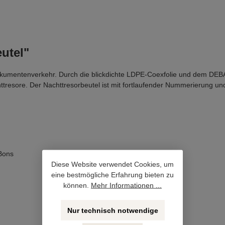
utel"
Dokumentenverkehr. Durch die blickdichte LDPE-Coexfolie und dem DEBA
httresore. Der Nachttresorbeutel ist mit fortlaufender Nummerierung u
Bons
Diese Website verwendet Cookies, um
eine bestmögliche Erfahrung bieten zu
können.
Mehr Informationen ...
Nur technisch notwendige