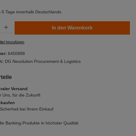
 2-5 Tage innerhalb Deutschlands
Gib den gewünschten Wert ein oder benutze die Schaltflächen um die Anzahl zu er
In den Warenkorb
tel hinzufügen
mer:
6450888
ch:
DG Nexolution Procurement & Logistics
teile
raler Versand
r Uns, für die Zukunft
nkaufen
icherheit bei Ihrem Einkauf
e Banking-Produkte in höchster Qualität