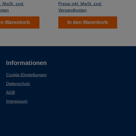
ie gebündelten
um die gebündelten
l. MwSt. zzgl.
Preise inkl. MwSt. zzgl.
heine anbringen.
Geldscheine anbringen.
osten
Versandkosten
en Warenkorb
In den Warenkorb
Informationen
Cookie-Einstellungen
Datenschutz
AGB
Impressum