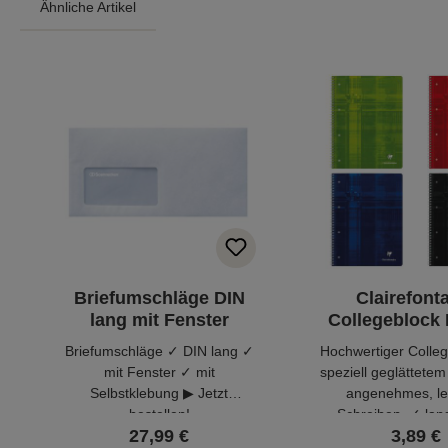
Ähnliche Artikel
Produktgalerie überspringen
Briefumschläge DIN
Clairefont
lang mit Fenster
Collegeblock 
kariert
Briefumschläge ✓ DIN lang ✓
Hochwertiger Colleg
mit Fenster ✓ mit
speziell geglättetem
Selbstklebung ▶ Jetzt
angenehmes, le
bestellen!
Schreiben. ✓ lan
27,99 €
3,89 €
Einband ✓ holzfrei ✓