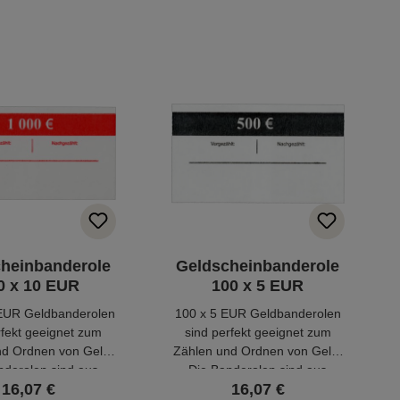
heinbanderole
Geldscheinbanderole
0 x 10 EUR
100 x 5 EUR
EUR Geldbanderolen
100 x 5 EUR Geldbanderolen
rfekt geeignet zum
sind perfekt geeignet zum
nd Ordnen von Geld.
Zählen und Ordnen von Geld.
nderolen sind aus
Die Banderolen sind aus
16,07 €
16,07 €
d lassen sich leicht
Papier und lassen sich leicht