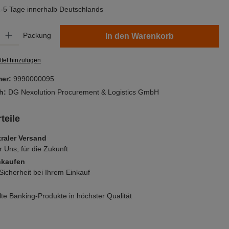
 2-5 Tage innerhalb Deutschlands
Gib den gewünschten Wert ein oder benutze die Schaltflächen um die Anzahl zu er
Packung
In den Warenkorb
tel hinzufügen
mer:
9990000095
ch:
DG Nexolution Procurement & Logistics GmbH
teile
raler Versand
r Uns, für die Zukunft
nkaufen
icherheit bei Ihrem Einkauf
e Banking-Produkte in höchster Qualität