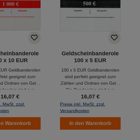
heinbanderole
Geldscheinbanderole
0 x 10 EUR
100 x 5 EUR
EUR Geldbanderolen
100 x 5 EUR Geldbanderolen
rfekt geeignet zum
sind perfekt geeignet zum
nd Ordnen von Geld.
Zählen und Ordnen von Geld.
nderolen sind aus
Die Banderolen sind aus
16,07 €
16,07 €
d lassen sich leicht
Papier und lassen sich leicht
ie gebündelten
um die gebündelten
l. MwSt. zzgl.
Preise inkl. MwSt. zzgl.
heine anbringen.
Geldscheine anbringen.
osten
Versandkosten
en Warenkorb
In den Warenkorb