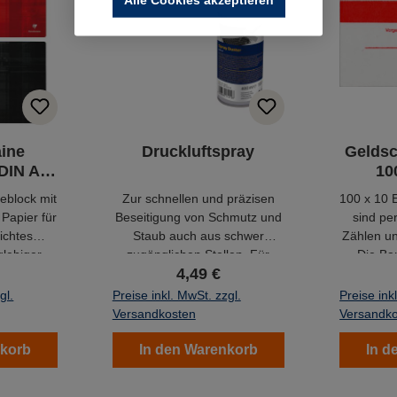
aine
Druckluftspray
Geldsc
DIN A4
10
eblock mit
Zur schnellen und präzisen
100 x 10 
 Papier für
Beseitigung von Schmutz und
sind pe
ichtes
Staub auch aus schwer
Zählen u
glebiger
zugänglichen Stellen. Für
Die Ba
4,49 €
 chlorfrei
Kunststoffe, lackierte
Papier un
Oberflächen & Tastaturen.
um d
gl.
Preise inkl. MwSt. zzgl.
Preise ink
Geldsc
Versandkosten
Versandk
nkorb
In den Warenkorb
In d