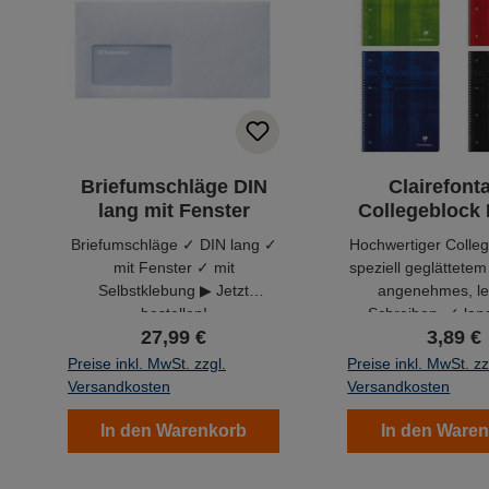
Briefumschläge DIN
Clairefont
lang mit Fenster
Collegeblock 
kariert
Briefumschläge ✓ DIN lang ✓
Hochwertiger Colleg
mit Fenster ✓ mit
speziell geglättetem
Selbstklebung ▶ Jetzt
angenehmes, le
bestellen!
Schreiben. ✓ lan
27,99 €
3,89 €
Einband ✓ holzfrei ✓
gebleicht
Preise inkl. MwSt. zzgl.
Preise inkl. MwSt. zz
Versandkosten
Versandkosten
In den Warenkorb
In den Ware