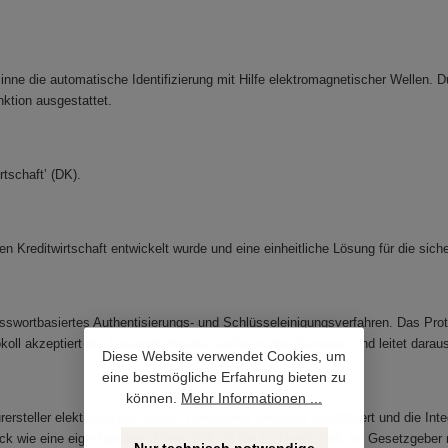
Sinne die automatische Identifizierung mit Hilfe elektromagnetischer Wellen. 
it Prozessorfunktion ausgestattet.
rtschaft’ (DK).
en Kreditwirtschaft entwickelt wurde und eine einheitliche Lösung für die sic
sswortbasiertes Authentisierungs- und Schlüsseleinigungsverfahren. Das Prot
koll akzeptiert die Passworteingabe, verifiziert das Passwort und leitet dar
Diese Website verwendet Cookies, um
eine bestmögliche Erfahrung bieten zu
können.
Mehr Informationen ...
rsteller elektronischer Daten / Dokumente eindeutig identifiziert und die Inte
eck wie eine eigenhändige Unterschrift. In Deutschland stellt der Gesetzgebe
Nur technisch notwendige