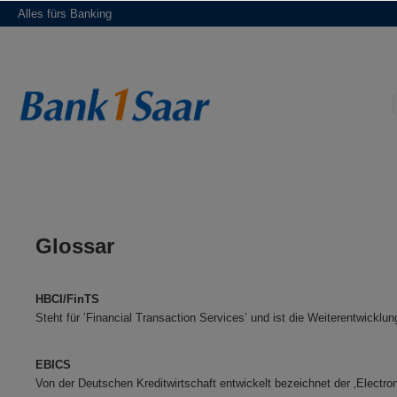
Alles fürs Banking
springen
Zur Hauptnavigation springen
Glossar
HBCI/FinTS
Steht für ’Financial Transaction Services’ und ist die Weiterentwickl
EBICS
Von der Deutschen Kreditwirtschaft entwickelt bezeichnet der ‚Electr