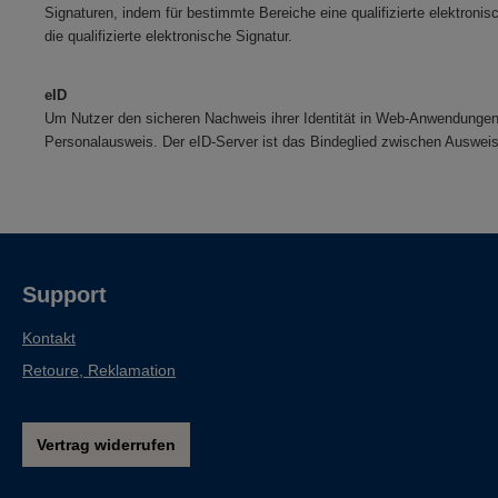
Signaturen, indem für bestimmte Bereiche eine qualifizierte elektroni
die qualifizierte elektronische Signatur.
eID
Um Nutzer den sicheren Nachweis ihrer Identität in Web-Anwendungen z
Personalausweis. Der eID-Server ist das Bindeglied zwischen Auswei
Support
Kontakt
Retoure, Reklamation
Vertrag widerrufen