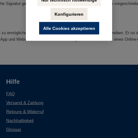
sche Signatur gefordert wird. Nur diese kann dann eine gesetzlich vorgeschri
Konfigurieren
Alle Cookies akzeptieren
u ermöglichen, müssen Diensteanbieter einen eID-Server betreiben. Er ist di
sApp und Website, also zwischen dem Bürger und dem Anbieter eines Online-
Hilfe
FAQ
Versand & Zahlung
Retoure & Widerruf
Nachhaltigkeit
Glossar