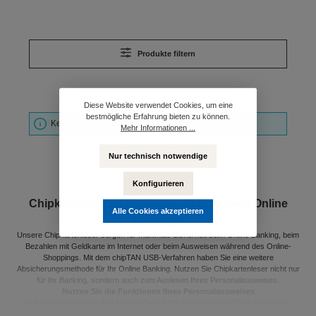
Produkte filtern
Diese Website verwendet Cookies, um eine
bestmögliche Erfahrung bieten zu können.
Keine Produkte gefunden.
Mehr Informationen ...
Nur technisch notwendige
Konfigurieren
Chipkartenleser – Maximaler Schutz Ihres Online
Alle Cookies akzeptieren
Bankings
Unsere Chipkartenleser sorgen für maximale Sicherheit beim Online Banking, beim
Bezahlen mit Geldkarte im Internet oder beim Ausweisen während des Online-
Shoppings. Mit dem chipTAN USB-Verfahren haben Sie eine weitere
Absicherungsmethode für Ihr Online Banking. Nutzen Sie Chipkartenleser nicht nur
für Ihr Banking, sondern auch zum Auslesen Ihres Personalausweises.
Nutzen Sie die Funktionen Ihres Personalausweises
Selbst den Gang zum Amt können Sie mit der Nutzung eines Chipkartenlesers
überflüssig machen. Die meisten Online-Dienste Ihrer Behörde können ganz