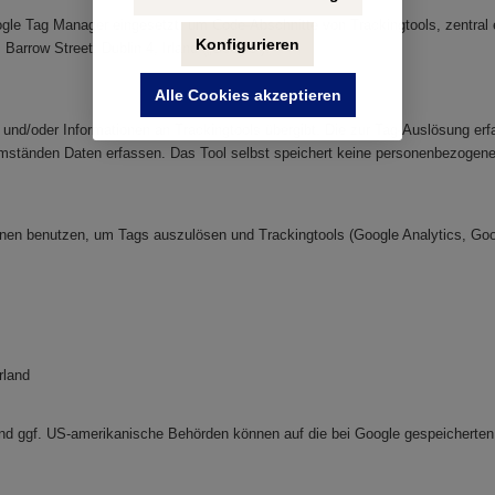
Google Tag Manager eingesetzt, um Code-Abschnitte von Trackingtools, zentral
Konfigurieren
Barrow Street, Dublin 4, Irland („Google“).
Alle Cookies akzeptieren
nd/oder Informationen an Trackingtools übergibt. Die zur Tag-Auslösung erfa
 Umständen Daten erfassen. Das Tool selbst speichert keine personenbezogene
ionen benutzen, um Tags auszulösen und Trackingtools (Google Analytics, Go
rland
, und ggf. US-amerikanische Behörden können auf die bei Google gespeicherten