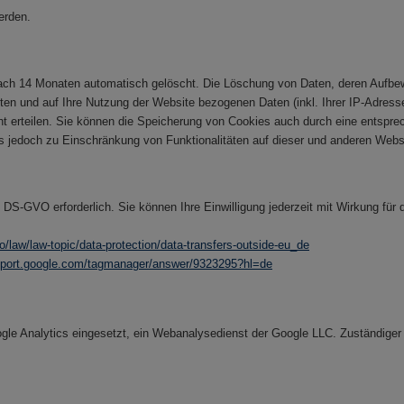
erden.
ch 14 Monaten automatisch gelöscht. Die Löschung von Daten, deren Aufbewah
ten und auf Ihre Nutzung der Website bezogenen Daten (inkl. Ihrer IP-Adress
cht erteilen. Sie können die Speicherung von Cookies auch durch eine entspre
es jedoch zu Einschränkung von Funktionalitäten auf dieser und anderen We
 a) DS-GVO erforderlich. Sie können Ihre Einwilligung jederzeit mit Wirkung für
fo/law/law-topic/data-protection/data-transfers-outside-eu_de
upport.google.com/tagmanager/answer/9323295?hl=de
oogle Analytics eingesetzt, ein Webanalysedienst der Google LLC. Zuständiger 