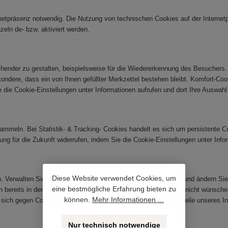
rnetpräsenz notwendig. Die Nutzung von technischen Cookies auf der Internetpr
eln de- bzw. aktiviert werden.
nder zu gestalten, beispielsweise für die Wiedererkennung des Besuchers. Di
besondere, dass ein von Ihnen gefüllter Merkzettel bestehen bleibt. Komfort-Co
ie die Cookie-Einstellungen unter Informationen aufrufen und dort Ihre Auswahl
meln. Bei Statistik- & Tracking- Cookies handelt es sich um persistente Coo
kung für die Zukunft widerrufen, indem Sie die Cookie-Einstellungen unter Inf
Diese Website verwendet Cookies, um
Verwalten Sie Ihre Cookie-Einstellungen unter Informationen und ändern Sie 
eine bestmögliche Erfahrung bieten zu
bereits in der Grundeinstellung Cookies zu. Sollten Sie diese nicht wünschen
können.
Mehr Informationen ...
e sich gegen Cookies entscheiden, kann es vorkommen, dass Teile unseres In
Nur technisch notwendige