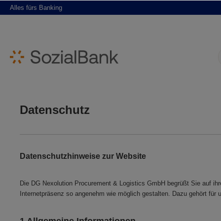
Alles fürs Banking
springen
Zur Hauptnavigation springen
Datenschutz
D
atenschutzhinweise zur Website
Die DG Nexolution Procurement & Logistics GmbH begrüßt Sie auf ihrer
Internetpräsenz so angenehm wie möglich gestalten. Dazu gehört für u