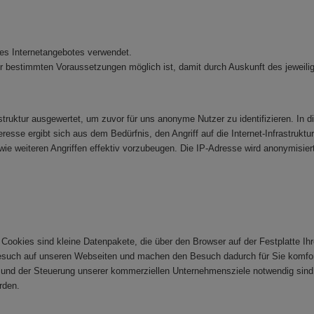
des Internetangebotes verwendet.
bestimmten Voraussetzungen möglich ist, damit durch Auskunft des jeweiligen
truktur ausgewertet, um zuvor für uns anonyme Nutzer zu identifizieren. In dies
resse ergibt sich aus dem Bedürfnis, den Angriff auf die Internet-Infrastrukt
wie weiteren Angriffen effektiv vorzubeugen. Die IP-Adresse wird anonymisiert
Cookies sind kleine Datenpakete, die über den Browser auf der Festplatte Ih
esuch auf unseren Webseiten und machen den Besuch dadurch für Sie komfor
te und der Steuerung unserer kommerziellen Unternehmensziele notwendig sind,
rden.