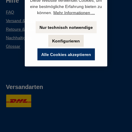
Hilfe
Diese Website verwendet Cookies, um
eine bestmögliche Erfahrung bieten zu
FAQ
können.
Mehr Informationen ...
Versand & Zahlung
Nur technisch notwendige
Retoure & Widerruf
Nachhaltigkeit
Konfigurieren
Glossar
Alle Cookies akzeptieren
Versandarten