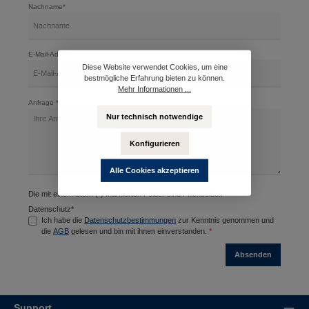
Nachname*
E-Mail-Adresse*
Diese Website verwendet Cookies, um eine
bestmögliche Erfahrung bieten zu können.
Mehr Informationen ...
Anfrage *
Nur technisch notwendige
Konfigurieren
Alle Cookies akzeptieren
Die mit einem Stern (*) markierten Felder sind Pflichtfelder.
Datenschutz*
Ich habe die
Datenschutzbestimmungen
zur Kenntnis genommen und
die
AGB
gelesen und bin mit ihnen einverstanden.
*
Absenden
Support