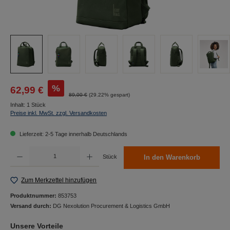
%
62,99 €
89,00 €
(29.22% gespart)
Inhalt:
1 Stück
Preise inkl. MwSt. zzgl. Versandkosten
Lieferzeit: 2-5 Tage innerhalb Deutschlands
Produkt Anzahl: Gib den gewünschten Wert ein oder benutze die Schaltflächen um die Anzah
Stück
In den Warenkorb
Zum Merkzettel hinzufügen
Produktnummer:
853753
Versand durch:
DG Nexolution Procurement & Logistics GmbH
Unsere Vorteile