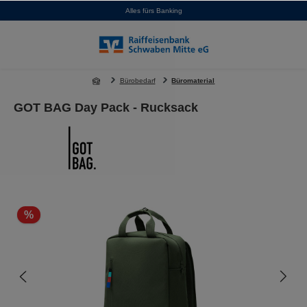
Alles fürs Banking
alt springen
Bürobedarf
Büromaterial
GOT BAG Day Pack - Rucksack
Bildergalerie überspringen
%