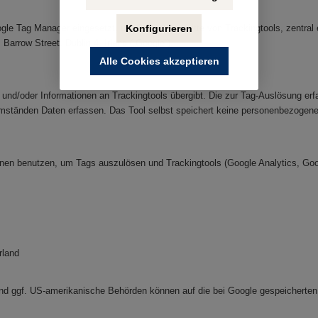
Konfigurieren
Google Tag Manager eingesetzt, um Code-Abschnitte von Trackingtools, zentral
Barrow Street, Dublin 4, Irland („Google“).
Alle Cookies akzeptieren
nd/oder Informationen an Trackingtools übergibt. Die zur Tag-Auslösung erfa
 Umständen Daten erfassen. Das Tool selbst speichert keine personenbezogene
ionen benutzen, um Tags auszulösen und Trackingtools (Google Analytics, Go
rland
, und ggf. US-amerikanische Behörden können auf die bei Google gespeicherten