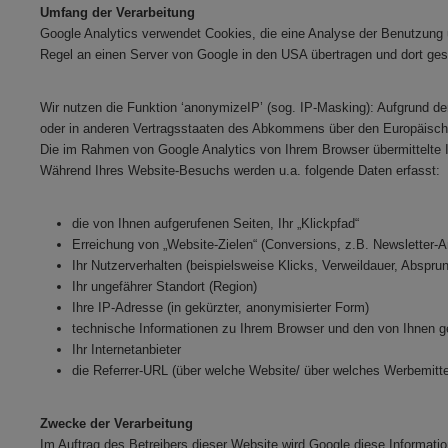
Umfang der Verarbeitung
Google Analytics verwendet Cookies, die eine Analyse der Benutzung 
Regel an einen Server von Google in den USA übertragen und dort ges
Wir nutzen die Funktion ‘anonymizeIP’ (sog. IP-Masking): Aufgrund de
oder in anderen Vertragsstaaten des Abkommens über den Europäischen
Die im Rahmen von Google Analytics von Ihrem Browser übermittelte 
Während Ihres Website-Besuchs werden u.a. folgende Daten erfasst:
die von Ihnen aufgerufenen Seiten, Ihr „Klickpfad“
Erreichung von „Website-Zielen“ (Conversions, z.B. Newsletter
Ihr Nutzerverhalten (beispielsweise Klicks, Verweildauer, Abspru
Ihr ungefährer Standort (Region)
Ihre IP-Adresse (in gekürzter, anonymisierter Form)
technische Informationen zu Ihrem Browser und den von Ihnen ge
Ihr Internetanbieter
die Referrer-URL (über welche Website/ über welches Werbemitt
Zwecke der Verarbeitung
Im Auftrag des Betreibers dieser Website wird Google diese Informa