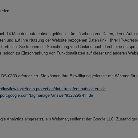
erden.
ch 14 Monaten automatisch gelöscht. Die Löschung von Daten, deren Aufbewah
ten und auf Ihre Nutzung der Website bezogenen Daten (inkl. Ihrer IP-Adress
cht erteilen. Sie können die Speicherung von Cookies auch durch eine entspre
es jedoch zu Einschränkung von Funktionalitäten auf dieser und anderen We
 a) DS-GVO erforderlich. Sie können Ihre Einwilligung jederzeit mit Wirkung für
fo/law/law-topic/data-protection/data-transfers-outside-eu_de
upport.google.com/tagmanager/answer/9323295?hl=de
oogle Analytics eingesetzt, ein Webanalysedienst der Google LLC. Zuständiger 