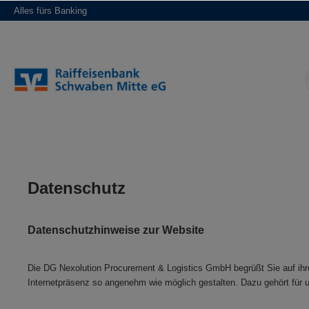
Alles fürs Banking
springen
Zur Hauptnavigation springen
Datenschutz
D
atenschutzhinweise zur Website
Die DG Nexolution Procurement & Logistics GmbH begrüßt Sie auf ihrer
Internetpräsenz so angenehm wie möglich gestalten. Dazu gehört für u