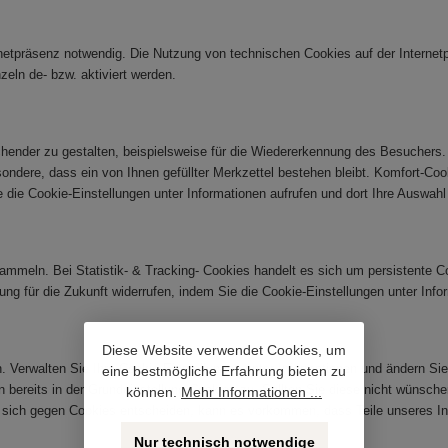
rnetpräsenz notwendig. Die Nutzung von technischen Cookies auf der Internetpr
eln de- bzw. aktiviert werden.
nder zu gestalten, beispielsweise für die Wiedererkennung des Besuchers. Di
besondere, dass ein von Ihnen gefüllter Merkzettel bestehen bleibt. Komfort-Co
ie die Cookie-Einstellungen unter Informationen aufrufen und dort Ihre Auswahl
meln. Bei Statistik- & Tracking- Cookies handelt es sich um persistente Coo
kung für die Zukunft widerrufen, indem Sie die Cookie-Einstellungen unter Inf
Diese Website verwendet Cookies, um
Verwalten Sie Ihre Cookie-Einstellungen unter Informationen und ändern Sie 
eine bestmögliche Erfahrung bieten zu
bereits in der Grundeinstellung Cookies zu. Sollten Sie diese nicht wünschen
können.
Mehr Informationen ...
e sich gegen Cookies entscheiden, kann es vorkommen, dass Teile unseres In
Nur technisch notwendige