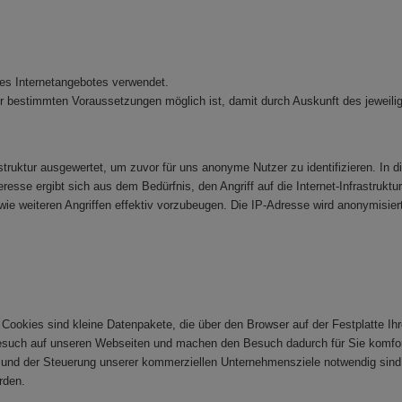
des Internetangebotes verwendet.
bestimmten Voraussetzungen möglich ist, damit durch Auskunft des jeweiligen
truktur ausgewertet, um zuvor für uns anonyme Nutzer zu identifizieren. In dies
resse ergibt sich aus dem Bedürfnis, den Angriff auf die Internet-Infrastrukt
wie weiteren Angriffen effektiv vorzubeugen. Die IP-Adresse wird anonymisiert
Cookies sind kleine Datenpakete, die über den Browser auf der Festplatte Ih
esuch auf unseren Webseiten und machen den Besuch dadurch für Sie komfor
te und der Steuerung unserer kommerziellen Unternehmensziele notwendig sind,
rden.