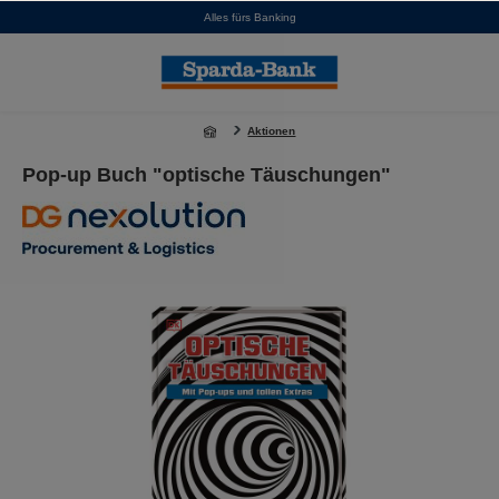
Alles fürs Banking
alt springen
Aktionen
Pop-up Buch "optische Täuschungen"
Bildergalerie überspringen