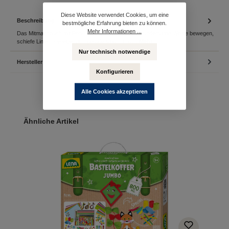
Diese Website verwendet Cookies, um eine
Beschreibung
bestmögliche Erfahrung bieten zu können.
Mehr Informationen ...
Das Mitmachbuch mit Pop-upsBilder, die sich auf wundersame Weise bewegen,
schiefe Linien, die eigentlich gerade sind – in di…
Mehr
Nur technisch notwendige
Hersteller
Konfigurieren
Alle Cookies akzeptieren
Produktgalerie überspringen
Ähnliche Artikel