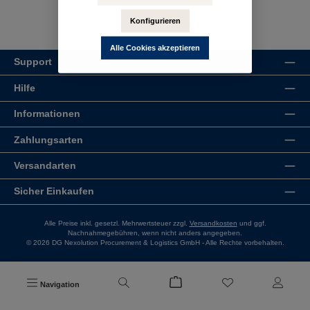
Konfigurieren
Alle Cookies akzeptieren
Support
Hilfe
Informationen
Zahlungsarten
Versandarten
Sicher Einkaufen
Alle Preise inkl. gesetzl. Mehrwertsteuer zzgl.
Versandkosten
und ggf.
Nachnahmegebühren, wenn nicht anders angegeben.
© 2026 DG Nexolution Procurement & Logistics GmbH - Alle Rechte vorbehalten.
Navigation