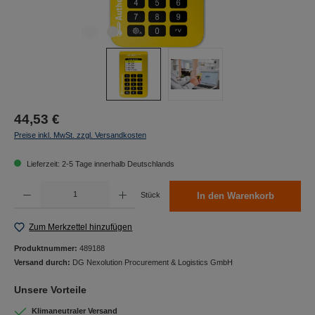
44,53 €
Preise inkl. MwSt. zzgl. Versandkosten
Lieferzeit: 2-5 Tage innerhalb Deutschlands
Produkt Anzahl: Gib den gewünschten Wert ein oder benutze die Schaltflächen um die Anzah
Stück
In den Warenkorb
Zum Merkzettel hinzufügen
Produktnummer:
489188
Versand durch:
DG Nexolution Procurement & Logistics GmbH
Unsere Vorteile
Klimaneutraler Versand