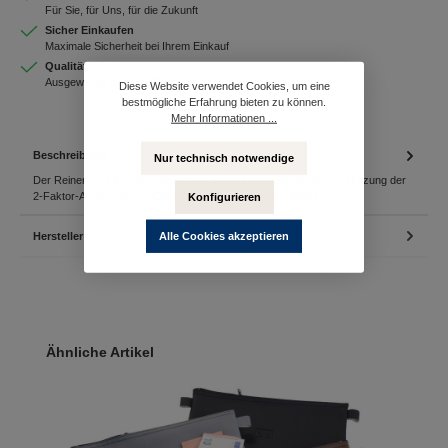
Für Sie, für Uns, für die Zukunft
Sicher Einkaufen
Maximale Sicherheit bei Ihrem Einkauf
Qualität
Ausgewählte Banking-Produkte in höchster Qualität
Diese Website verwendet Cookies, um eine
bestmögliche Erfahrung bieten zu können.
Mehr Informationen ...
Beschreibung
Nur technisch notwendige
Der Reiner SCT Authenticator ist die unabhängige Hardware zur Nutzung der
2-Faktor-AuthentisierungDie einzelne Benutzung e…
Mehr
Konfigurieren
Hersteller
Alle Cookies akzeptieren
Produktgalerie überspringen
Ähnliche Artikel