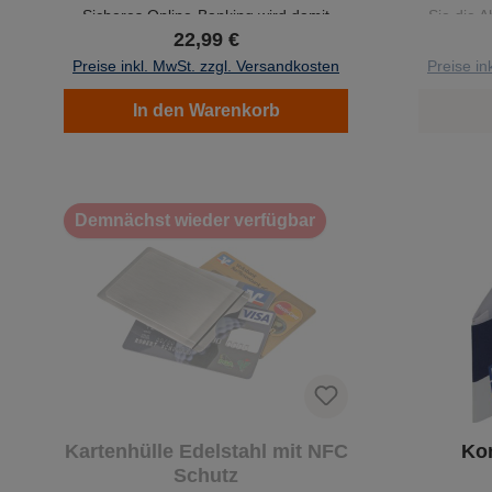
Sicheres Online-Banking wird damit
Sie die A
22,99 €
noch einfacher und schneller.
Preise inkl. MwSt. zzgl. Versandkosten
Preise in
In den Warenkorb
Demnächst wieder verfügbar
Kartenhülle Edelstahl mit NFC
Ko
Schutz