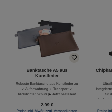
Banktasche A5 aus
Chipkar
Kunstleder
Robuste Banktasche aus Kunstleder zu
Ultraf
✓ Aufbewahrung ✓ Transport ✓
integrier
blickdichter Schutz ▶ Jetzt bestellen!
für 
treiberlo
2,99 €
NetWorld 
Preise inkl. MwSt. zzgl. Versandkosten
Preise in