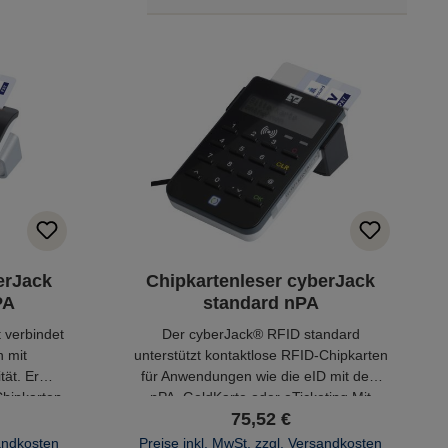
erJack
Chipkartenleser cyberJack
PA
standard nPA
 verbindet
Der cyberJack® RFID standard
 mit
unterstützt kontaktlose RFID-Chipkarten
tät. Er
für Anwendungen wie die eID mit dem
Chipkarten.
nPA, GeldKarte oder eTicketing.Mit
75,52 €
kontaktbehafteten Chipkarten unterstützt
er zum Beispiel Onlinebanking via
sandkosten
Preise inkl. MwSt. zzgl. Versandkosten