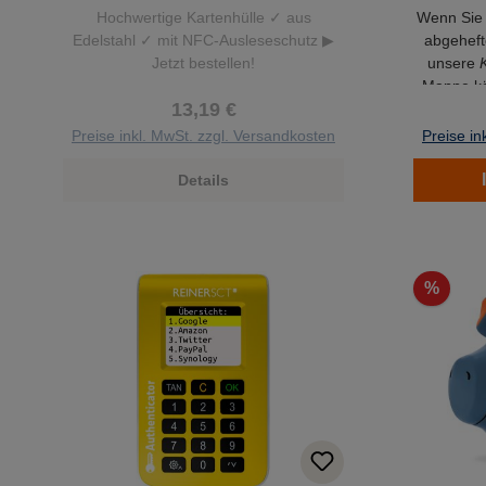
Hochwertige Kartenhülle ✓ aus
Wenn Sie 
Edelstahl ✓ mit NFC-Ausleseschutz ▶
abgeheft
Jetzt bestellen!
unsere
Mappe kö
13,19 €
ordentli
Preise inkl. MwSt. zzgl. Versandkosten
Preise in
Details
%