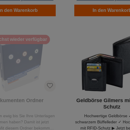
In den Warenkorb
In den Warenkor
hst wieder verfügbar
kumenten Ordner
Geldbörse Gilmers mi
Schutz
n ewig bis Sie Ihre Unterlagen
Hochwertige Geldbörse 
en haben? Damit ist jetzt
schwarzem Büffelleder ✓ Ho
 Mit diesem Ordner bekommen
mit RFID-Schutz ▶ Jetzt be