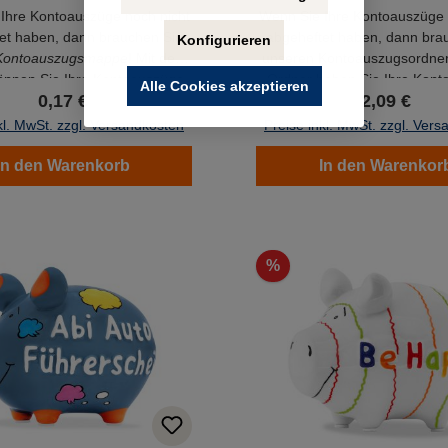
Ihre Kontoauszüge noch nicht
Wenn Sie Ihre Kontoauszüge 
et haben, dann brauchen Sie
abgeheftet haben, dann bra
Konfigurieren
Kontoauszugsmappe
! Mit der
unseren Kontoauszugsordner
nnen Sie Ihre Kontoauszüge
Ordner haben Sie Ihre Kon
Alle Cookies akzeptieren
0,17 €
2,09 €
ch abheften und immer schnell
immer schnell griffbere
griffbereit haben.
kl. MwSt. zzgl. Versandkosten
Preise inkl. MwSt. zzgl. Ver
In den Warenkorb
In den Warenkor
%