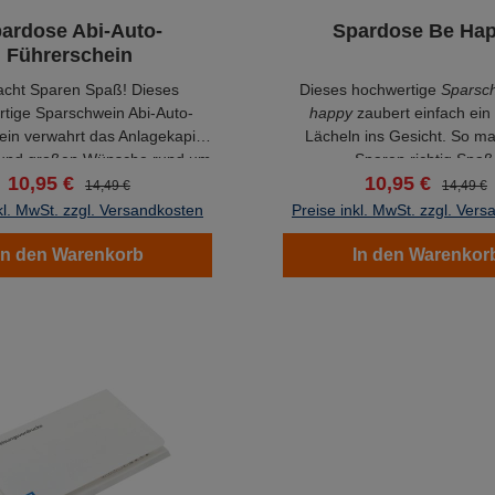
ardose Abi-Auto-
Spardose Be Ha
Führerschein
cht Sparen Spaß! Dieses
Dieses hochwertige
Sparsc
tige Sparschwein Abi-Auto-
happy
zaubert einfach ein 
in verwahrt das Anlagekapital
Lächeln ins Gesicht. So m
e und großen Wünsche rund um
Sparen richtig Spaß
10,95 €
10,95 €
, Auto und Führerschein.
14,49 €
14,49 €
kl. MwSt. zzgl. Versandkosten
Preise inkl. MwSt. zzgl. Ver
In den Warenkorb
In den Warenkor