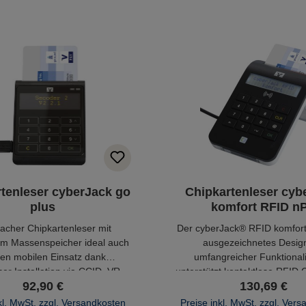
tenleser cyberJack go
Chipkartenleser cyb
plus
komfort RFID n
lacher Chipkartenleser mit
Der cyberJack® RFID komfort
tem Massenspeicher ideal auch
ausgezeichnetes Design
den mobilen Einsatz dank
umfangreicher Funktionali
ser Installation via CCID. VR-
unterstützt kontaktlose RFID 
92,90 €
130,69 €
auf dem Leser vorinstalliert.
kl. MwSt. zzgl. Versandkosten
Preise inkl. MwSt. zzgl. Ver