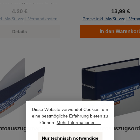
blage Ihrer Unterlagen in den
4,20 €
13,99 €
Griff.
kl. MwSt. zzgl. Versandkosten
Preise inkl. MwSt. zzgl. Ver
In den Warenkor
Details
Diese Website verwendet Cookies, um
eine bestmögliche Erfahrung bieten zu
können.
Mehr Informationen ...
ntoauszugsmappe
Kontoauszugsord
Nur technisch notwendige