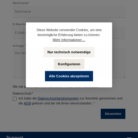
Nachname*
E-Mail-Adresse*
Diese Website verwendet Cookies, um eine
bestmögliche Erfahrung bieten zu können.
Mehr Informationen ...
Anfrage *
Nur technisch notwendige
Konfigurieren
Alle Cookies akzeptieren
Die mit einem Stern (*) markierten Felder sind Pflichtfelder.
Datenschutz*
Ich habe die
Datenschutzbestimmungen
zur Kenntnis genommen und
die
AGB
gelesen und bin mit ihnen einverstanden.
*
Absenden
Support