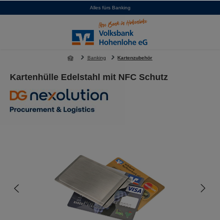
Alles fürs Banking
alt springen
Banking
Kartenzubehör
Kartenhülle Edelstahl mit NFC Schutz
Bildergalerie überspringen