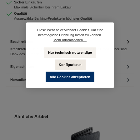
Sicher Einkaufen
Maximale Sicherheit bei Ihrem Einkauf
Qualität
Ausgewählte Banking-Produkte in höchster Qualität
Diese Website verwendet Cookies, um eine
bestmögliche Erfahrung bieten zu können.
Mehr Informationen ...
Beschreibung
Kreditkartenhülle aus Edelstahl mit NFC-Schutz, damit Ihre Daten sicher sind.
Nur technisch notwendige
Dank des Materials Edelstahl, als nicht magn…
Mehr
Konfigurieren
Eigenschaften
Alle Cookies akzeptieren
Hersteller
Produktgalerie überspringen
Ähnliche Artikel