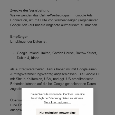
Zwecke der Verarbeitung
Wir verwenden das Online-Werbeprogramm Google Ads
Conversion, um mit Hilfe von Werbeanzeigen (sogenannten
Google Ads) auf unsere Angebote aufmerksam zu machen.
Empfänger
Empfänger der Daten ist
Google Ireland Limited, Gordon House, Barrow Street,
Dublin 4, Irland
als Auftragsverarbeiter. Hierfür haben wir mit Google einen
Auftragsverarbeitungsvertrag abgeschlossen. Die Google LLC
mit Sitz in Kalifornien, USA, und ggf. US-amerikanische
Behörden können auf die bei Google gespeicherten Daten
zugreifen.
Diese Website verwendet Cookies, um eine
bestmögliche Erfahrung bieten zu können.
Übermittlung in Drittstaaten
Mehr Informationen ...
Eine Übermittlung von Daten in die USA kann nicht
ausgeschlossen werden.
Nur technisch notwendige