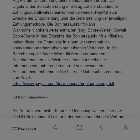
PayPal die Durchführung einer Bonitätsauskunft vor. Das
Ergebnis der Bonitätsprüfung in Bezug auf die statistische
Zahlungsausfallwahrscheinlichkeit verwendet PayPal zum
Zwecke der Entscheidung über die Bereitstellung der jeweiligen
Zahlungsmethode. Die Bonitätsauskunft kann
Wahrscheinlichkeitswerte enthalten (sog. Score-Werte). Soweit
Score-Werte in das Ergebnis der Bonitätsauskunft einfließen,
haben diese ihre Grundlage in einem wissenschaftlich
anerkannten mathematisch-statistischen Verfahren. In die
Berechnung der Score-Werte fließen unter anderem
Anschriftendaten ein. Weitere datenschutzrechtliche
Informationen, unter anderem zu den verwendeten
Auskunfteien, entnehmen Sie bitte der Datenschutzerklärung
von PayPal:
https://www.paypal.com/de/webapps/mpp/ua/privacy-full
5.4 Rechnungswesen
Als Auftragsverarbeiter für unser Rechnungswesen setzen wir
die DG Nexolution eG ein, mit der ein entsprechender Vertrag
zur Auftragsverarbeitung abgeschlossen wurde.
Navigation
5.5 Kundensupport