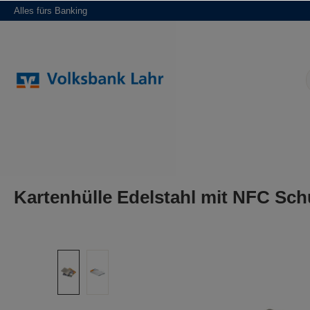
Alles fürs Banking
springen
Zur Hauptnavigation springen
Kartenhülle Edelstahl mit NFC Sch
Bildergalerie überspringen