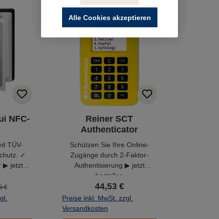
Alle Cookies akzeptieren
ui NFC-
Reiner SCT
Authenticator
mit TÜV-
Schützen Sie Ihre Online-
chutz. ✓
Zugänge durch 2-Faktor-
 ▶ jetzt
Authentisierung ▶ jetzt
bestellen
44,53 €
5 €
gl.
Preise inkl. MwSt. zzgl.
Versandkosten