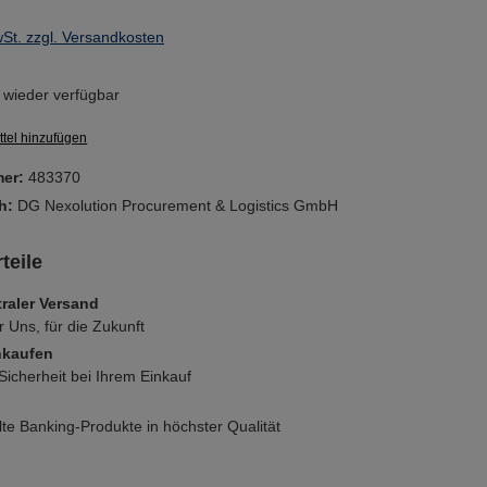
wSt. zzgl. Versandkosten
wieder verfügbar
tel hinzufügen
mer:
483370
ch:
DG Nexolution Procurement & Logistics GmbH
teile
raler Versand
r Uns, für die Zukunft
nkaufen
icherheit bei Ihrem Einkauf
e Banking-Produkte in höchster Qualität