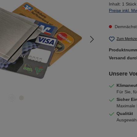
Inhalt:
1 Stück
Preise inkl. M
Demnächst 
Zum Merkzet
Produktnum
Versand dur
Unsere Vor
Klimaneut
Für Sie, fü
Sicher Ei
Maximale S
Qualität
Ausgewählt