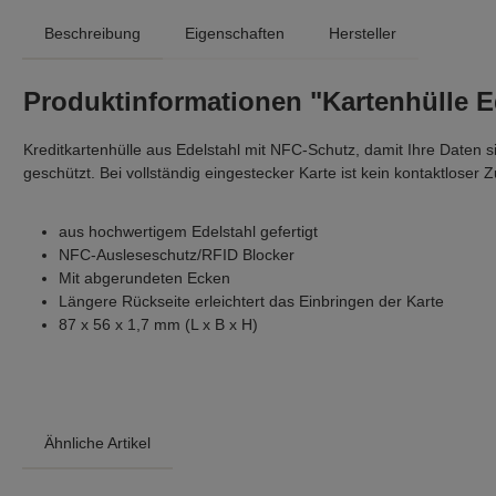
Beschreibung
Eigenschaften
Hersteller
Produktinformationen "Kartenhülle E
Kreditkartenhülle aus Edelstahl mit NFC-Schutz, damit Ihre Daten si
geschützt. Bei vollständig eingestecker Karte ist kein kontaktloser Z
aus hochwertigem Edelstahl gefertigt
NFC-Ausleseschutz/RFID Blocker
Mit abgerundeten Ecken
Längere Rückseite erleichtert das Einbringen der Karte
87 x 56 x 1,7 mm (L x B x H)
Ähnliche Artikel