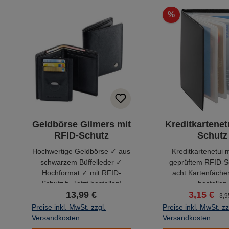
Produktgalerie überspringen
%
Geldbörse Gilmers mit
Kreditkartenet
RFID-Schutz
Schutz
Hochwertige Geldbörse ✓ aus
Kreditkartenetui 
schwarzem Büffelleder ✓
geprüftem RFID-S
Hochformat ✓ mit RFID-
acht Kartenfächer
Schutz ▶ Jetzt bestellen!
bestellen
13,99 €
3,15 €
3,9
Preise inkl. MwSt. zzgl.
Preise inkl. MwSt. zz
Versandkosten
Versandkosten