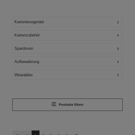
Kartenlesegeräte
Kartenzubehör
Spardosen
Aufbewahrung
Wearables
Produkte filtern
Seite
Seite
Seite
Seite