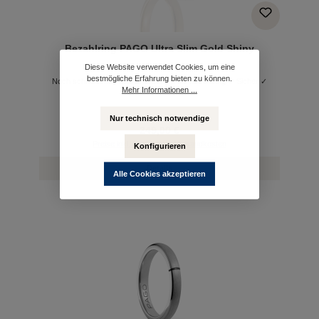
Bezahlring PAGO Ultra Slim Gold Shiny
Diese Website verwendet Cookies, um eine
bestmögliche Erfahrung bieten zu können.
Noch schneller kontaktlos bezahlen mit Bezahlring ✓ Sicher ✓
Mehr Informationen ...
Schnell ✓ Kontaktlos
Nur technisch notwendige
249,00 €
Preise inkl. MwSt. zzgl. Versandkosten
Konfigurieren
Details
Alle Cookies akzeptieren