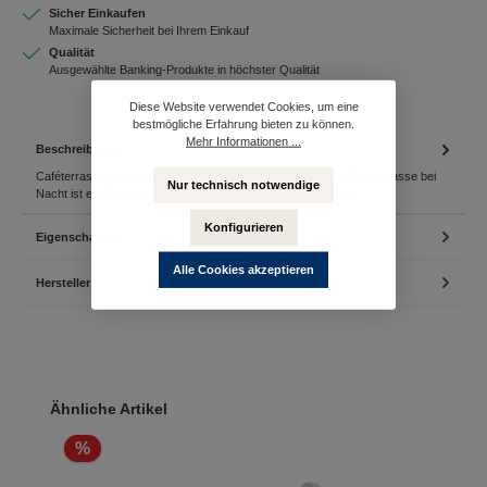
Sicher Einkaufen
Maximale Sicherheit bei Ihrem Einkauf
Qualität
Ausgewählte Banking-Produkte in höchster Qualität
Diese Website verwendet Cookies, um eine
bestmögliche Erfahrung bieten zu können.
Mehr Informationen ...
Beschreibung
Caféterrasse bei Nacht von Vincent van Gogh (1853-1890)Caféterrasse bei
Nur technisch notwendige
Nacht ist ein Ölgemälde des niederländischen Künst…
Mehr
Konfigurieren
Eigenschaften
Alle Cookies akzeptieren
Hersteller
Produktgalerie überspringen
Ähnliche Artikel
%