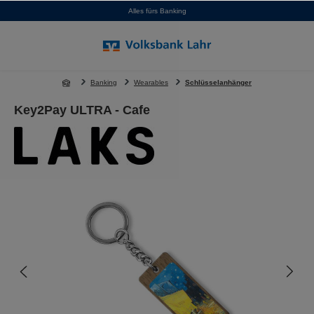
Alles fürs Banking
alt springen
Banking
Wearables
Schlüsselanhänger
Key2Pay ULTRA - Cafe
Bildergalerie überspringen