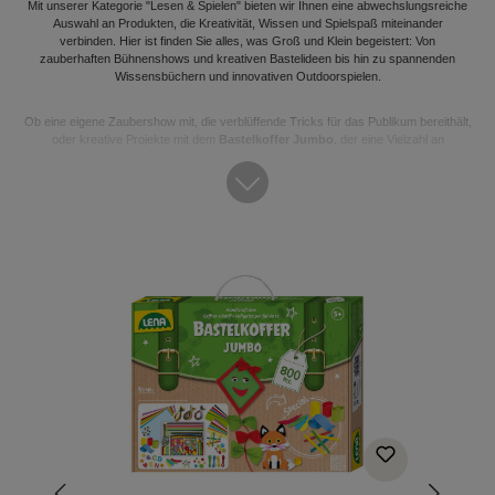
Mit unserer Kategorie "Lesen & Spielen" bieten wir Ihnen eine abwechslungsreiche
Auswahl an Produkten, die Kreativität, Wissen und Spielspaß miteinander
verbinden. Hier ist finden Sie alles, was Groß und Klein begeistert: Von
zauberhaften Bühnenshows und kreativen Bastelideen bis hin zu spannenden
Wissensbüchern und innovativen Outdoorspielen.
Ob eine eigene Zaubershow mit, die verblüffende Tricks für das Publikum bereithält,
oder kreative Projekte mit dem
Bastelkoffer Jumbo
, der eine Vielzahl an
Materialien bietet – der Fantasie sind keine Grenzen gesetzt. Die
Trickfilm
Werkstatt
ermöglicht es, eigene kleine Filme zu gestalten und die Welt der
Show more
Animation zu erkunden.
Auch Wissensliebhaber kommen auf ihre Kosten: Das Pop-up Buch
"Optische
Täuschungen"
fasziniert mit der Welt der Illusionen, während
"Unnützes Wissen
Produktgalerie überspringen
für Teenies"
mit skurrilen Fakten und unterhaltsamen Details überrascht.
Sportliche Highlights wie das
Roundnet Set
oder das
Street Racket Set
sorgen für
jede Menge Spaß im Freien und fördern den Teamgeist. Für gesellige Abende bietet
das Gesellschaftsspiel
"Stadt Land Vollpfosten"
eine unterhaltsame Möglichkeit,
Wissen und Kreativität auf die Probe zu stellen.
Ob drinnen oder draußen, allein oder gemeinsam – die Kategorie "Lesen & Spielen"
bietet Produkte, die für Abwechslung und Unterhaltung in jeder Situation sorgen.
Inspiration und Freude sind garantiert!