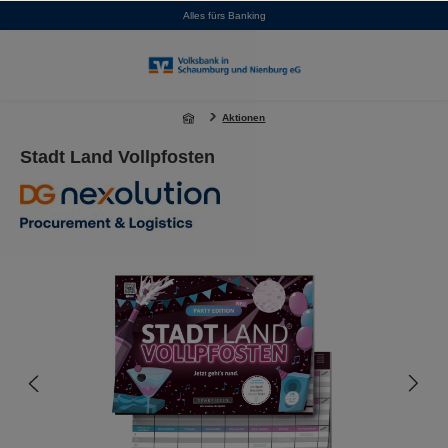
Alles fürs Banking
alt springen
Aktionen
Stadt Land Vollpfosten
Bildergalerie überspringen