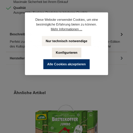
Maximale Sicherheit bei Ihrem Einkauf
Qualität
Ausgewählte Banking-Produkte in höchster Qualität
Diese Website verwendet Cookies, um eine
bestmögliche Erfahrung bieten zu können.
Mehr Informationen ...
Beschreibung
Nur technisch notwendige
Perfekt zum Verschenken oder den nächsten Urlaub Die Gute-Laune-Edition
des Kultspiels STADT LAND VOLLPFOSTEN rund ums Them…
Mehr
Konfigurieren
Hersteller
Alle Cookies akzeptieren
Produktgalerie überspringen
Ähnliche Artikel