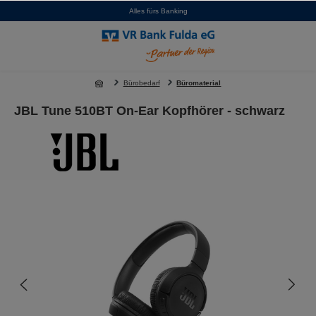
Alles fürs Banking
alt springen
Bürobedarf
Büromaterial
JBL Tune 510BT On-Ear Kopfhörer - schwarz
Bildergalerie überspringen