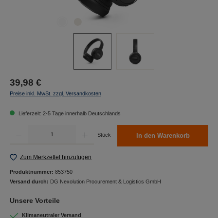
39,98 €
Preise inkl. MwSt. zzgl. Versandkosten
Lieferzeit: 2-5 Tage innerhalb Deutschlands
Produkt Anzahl: Gib den gewünschten Wert ein oder benutze die Schaltflächen um die Anzah
Stück
In den Warenkorb
Zum Merkzettel hinzufügen
Produktnummer:
853750
Versand durch:
DG Nexolution Procurement & Logistics GmbH
Unsere Vorteile
Klimaneutraler Versand