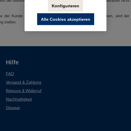
ießt die Geltendmachung weiterer Verzugsschäden durch den Verkäufer nicht 
Konfigurieren
die der Kunde zu vertreten hat, nicht ausgeführt werden können, wird d
Alle Cookies akzeptieren
g stellen.
Hilfe
FAQ
Versand & Zahlung
Retoure & Widerruf
Nachhaltigkeit
Glossar