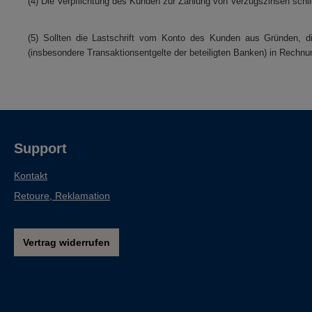
(4) Die Verpflichtung des Kunden zur Zahlung von Verzugszinsen schl
(5) Sollten die Lastschrift vom Konto des Kunden aus Gründen, 
(insbesondere Transaktionsentgelte der beteiligten Banken) in Rechnun
Support
Kontakt
Retoure, Reklamation
Vertrag widerrufen