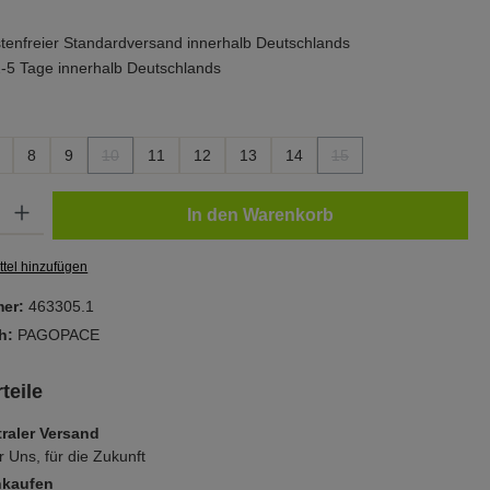
enfreier Standardversand innerhalb Deutschlands
 2-5 Tage innerhalb Deutschlands
ählen
8
9
10
11
12
13
14
15
(Diese Option ist zurzeit nicht verfügbar.)
(Diese Option ist zurzeit n
Gib den gewünschten Wert ein oder benutze die Schaltflächen um die Anzahl zu er
In den Warenkorb
tel hinzufügen
mer:
463305.1
ch:
PAGOPACE
teile
raler Versand
r Uns, für die Zukunft
nkaufen