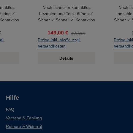
ntaktlos
Noch schneller kontaktlos
Noch sc
hlring ✓
bezahlen und Tesla öffnen ✓
bezahle
Kontaktlos
Sicher ✓ Schnell ✓ Kontaktlos
Sicher ✓ 
€
149,00 €
169,00 €
gl.
Preise inkl. MwSt. zzgl.
Preise ink
Versandkosten
Versandk
Details
Hilfe
FAQ
Versand & Zahlung
Retoure & Widerruf