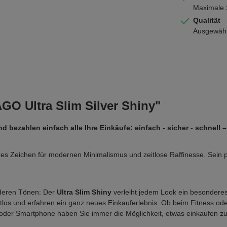
Maximale S
Qualität
Ausgewählt
GO Ultra Slim Silver Shiny"
 bezahlen einfach alle Ihre Einkäufe: einfach - sicher - schnell –
res Zeichen für modernen Minimalismus und zeitlose Raffinesse. Sein pol
anderen Tönen: Der
Ultra Slim Shiny
verleiht jedem Look ein besonderes,
aktlos und erfahren ein ganz neues Einkauferlebnis. Ob beim Fitness o
 oder Smartphone haben Sie immer die Möglichkeit, etwas einkaufen z