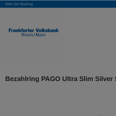
Alles fürs Banking
springen
Zur Hauptnavigation springen
Bezahlring PAGO Ultra Slim Silver
Bildergalerie überspringen