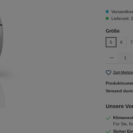
Versandkost
Lieferzeit:
ausw
Größe
5
6
7
Produkt Anzahl: 
Zum Merkzet
Produktnum
Versand dur
Unsere Vor
Klimaneut
Für Sie, fü
Sicher Ei