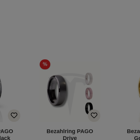
%
 PAGO
Bezahlring PAGO
Beza
lack
Drive
G