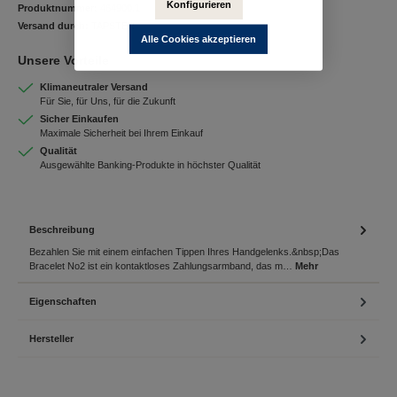
Konfigurieren
Produktnummer:
464900.1
Versand durch:
TAPSTER
Alle Cookies akzeptieren
Unsere Vorteile
Klimaneutraler Versand
Für Sie, für Uns, für die Zukunft
Sicher Einkaufen
Maximale Sicherheit bei Ihrem Einkauf
Qualität
Ausgewählte Banking-Produkte in höchster Qualität
Beschreibung
Bezahlen Sie mit einem einfachen Tippen Ihres Handgelenks.&nbsp;Das
Bracelet No2 ist ein kontaktloses Zahlungsarmband, das m…
Mehr
Eigenschaften
Hersteller