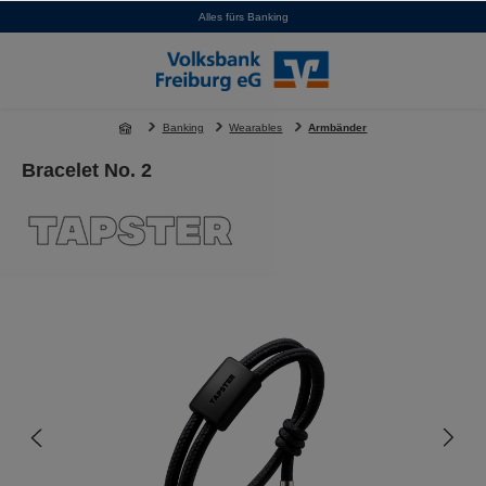
Alles fürs Banking
alt springen
Banking
Wearables
Armbänder
Bracelet No. 2
Bildergalerie überspringen