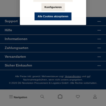
Konfigurieren
Alle Cookies akzeptieren
Support
Hilfe
Informationen
Zahlungsarten
Versandarten
Sicher Einkaufen
Alle Preise inkl. gesetzl. Mehrwertsteuer zzgl.
Versandkosten
und ggf.
Nachnahmegebühren, wenn nicht anders angegeben.
© 2026 DG Nexolution Procurement & Logistics GmbH - Alle Rechte vorbehalten.
Navigation