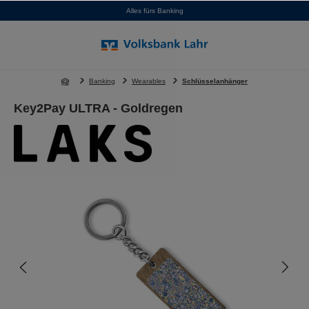
Alles fürs Banking
alt springen
Banking
Wearables
Schlüsselanhänger
Key2Pay ULTRA - Goldregen
Bildergalerie überspringen