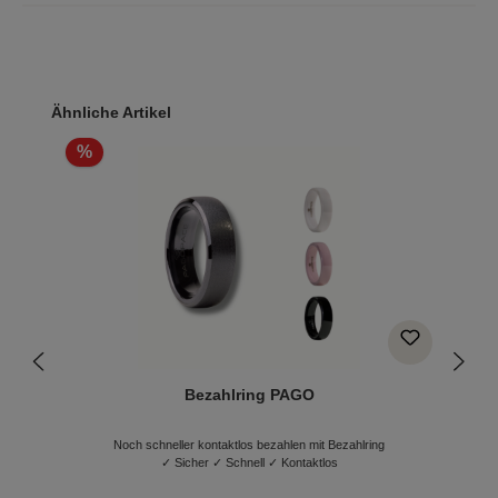
Produktgalerie überspringen
Ähnliche Artikel
%
Bezahlring PAGO
Noch schneller kontaktlos bezahlen mit Bezahlring
✓ Sicher ✓ Schnell ✓ Kontaktlos