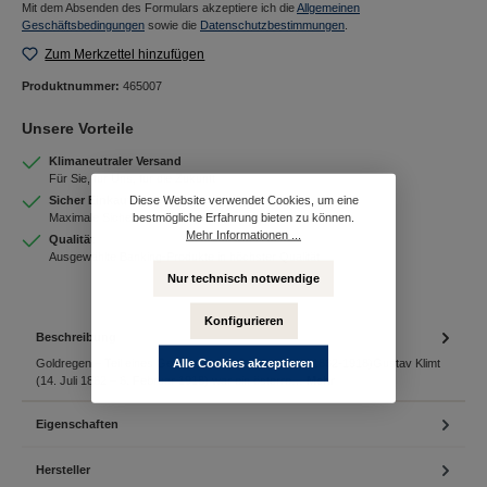
Mit dem Absenden des Formulars akzeptiere ich die
Allgemeinen
Geschäftsbedingungen
sowie die
Datenschutzbestimmungen
.
Zum Merkzettel hinzufügen
Produktnummer:
465007
Unsere Vorteile
Klimaneutraler Versand
Für Sie, für Uns, für die Zukunft
Diese Website verwendet Cookies, um eine
Sicher Einkaufen
bestmögliche Erfahrung bieten zu können.
Maximale Sicherheit bei Ihrem Einkauf
Mehr Informationen ...
Qualität
Ausgewählte Banking-Produkte in höchster Qualität
Nur technisch notwendige
Konfigurieren
Beschreibung
Alle Cookies akzeptieren
Goldregen – Teil eines Gemäldes von Gustav Klimt (1862-1918)Gustav Klimt
(14. Juli 1862 – 6. Februar 1918) war ein österre…
Mehr
Eigenschaften
Hersteller