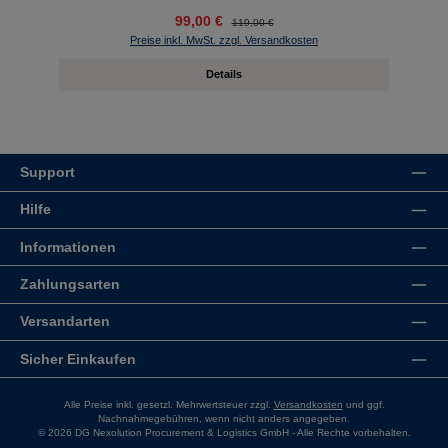
99,00 €
119,00 €
Preise inkl. MwSt. zzgl. Versandkosten
Details
Support
Hilfe
Informationen
Zahlungsarten
Versandarten
Sicher Einkaufen
Alle Preise inkl. gesetzl. Mehrwertsteuer zzgl.
Versandkosten
und ggf.
Nachnahmegebühren, wenn nicht anders angegeben.
© 2026 DG Nexolution Procurement & Logistics GmbH - Alle Rechte vorbehalten.