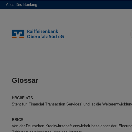
Alles fürs Banking
springen
Zur Hauptnavigation springen
Glossar
HBCI/FinTS
Steht für ’Financial Transaction Services’ und ist die Weiterentwickl
EBICS
Von der Deutschen Kreditwirtschaft entwickelt bezeichnet der ‚Electr