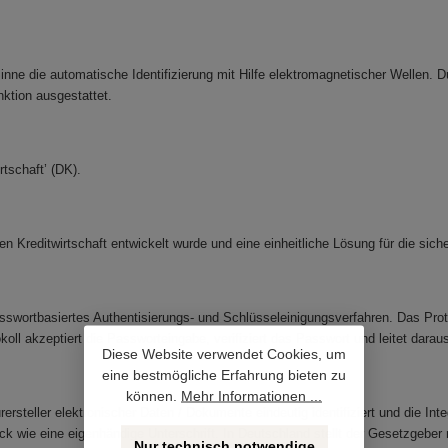
Sinne die automatische Identifizierung mit Hilfe elektromagnetischer Wellen. 
it Prozessorfunktion ausgestattet.
rtschaft’ (DK).
en Kreditwirtschaft entwickelt wurde und eine einheitliche Lösung für die sic
sswortbasiertes Authentisierungs- und Schlüsseleinigungsverfahren. Das Prot
koll akzeptiert die Passworteingabe, verifiziert das Passwort und leitet dar
Diese Website verwendet Cookies, um
eine bestmögliche Erfahrung bieten zu
können.
Mehr Informationen ...
rsteller elektronischer Daten / Dokumente eindeutig identifiziert und die Inte
eck wie eine eigenhändige Unterschrift. In Deutschland stellt der Gesetzgebe
Nur technisch notwendige