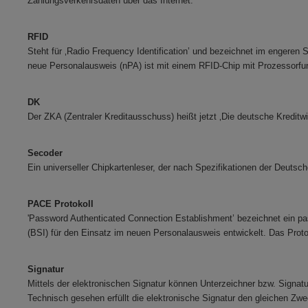
Zahlungsverkehrsdaten über das Internet.
RFID
Steht für ‚Radio Frequency Identification’ und bezeichnet im engeren 
neue Personalausweis (nPA) ist mit einem RFID-Chip m
DK
Der ZKA (Zentraler Kreditausschuss) heißt jetzt ‚Die deutsche Kreditwi
Secoder
Ein universeller Chipkartenleser, der nach Spezifikationen der Deutsch
PACE Protokoll
'Password Authenticated Connection Establishment’ bezeichnet ein pa
(BSI) für den Einsatz im neuen Personalausweis entwickelt. Das Proto
Signatur
Mittels der elektronischen Signatur können Unterzeichner bzw. Signature
Technisch gesehen erfüllt die elektronische Signatur den gleichen Zw