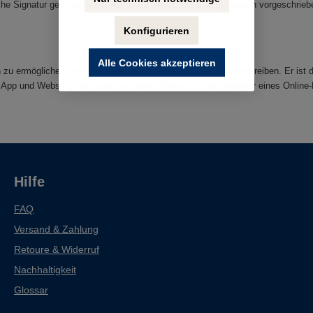
sche Signatur gefordert wird. Nur diese kann dann eine gesetzlich vorgeschri
Konfigurieren
Alle Cookies akzeptieren
u ermöglichen, müssen Diensteanbieter einen eID-Server betreiben. Er ist di
sApp und Website, also zwischen dem Bürger und dem Anbieter eines Online-
Hilfe
FAQ
Versand & Zahlung
Retoure & Widerruf
Nachhaltigkeit
Glossar