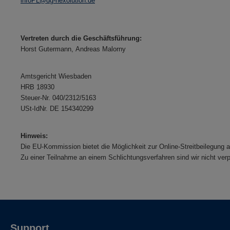
infoPL@dg-nexolution.de
Vertreten durch die Geschäftsführung:
Horst Gutermann,
Andreas Malorny
Amtsgericht Wiesbaden
HRB 18930
Steuer-Nr. 040/2312/5163
USt-IdNr. DE 154340299
Hinweis:
Die EU-Kommission bietet die Möglichkeit zur Online-Streitbeilegung au
Zu einer Teilnahme an einem Schlichtungsverfahren sind wir nicht verp
Support