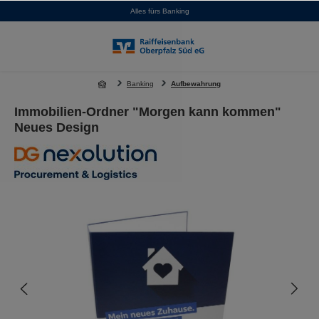
Alles fürs Banking
alt springen
Banking
Aufbewahrung
Immobilien-Ordner "Morgen kann kommen"
Neues Design
Bildergalerie überspringen