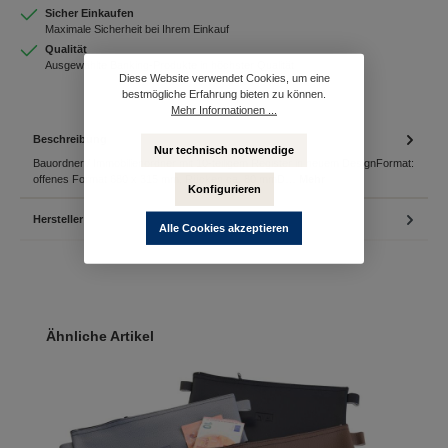
Sicher Einkaufen
Maximale Sicherheit bei Ihrem Einkauf
Qualität
Ausgewählte Banking-Produkte in höchster Qualität
Diese Website verwendet Cookies, um eine
bestmögliche Erfahrung bieten zu können.
Mehr Informationen ...
Beschreibung
Nur technisch notwendige
Bauordner / Immobilienordner mit 10-teiligem Register in neuem DesignFormat:
offenes Format 680 x 315 mm, Rücken ca. 80 mmD…
Mehr
Konfigurieren
Hersteller
Alle Cookies akzeptieren
Produktgalerie überspringen
Ähnliche Artikel