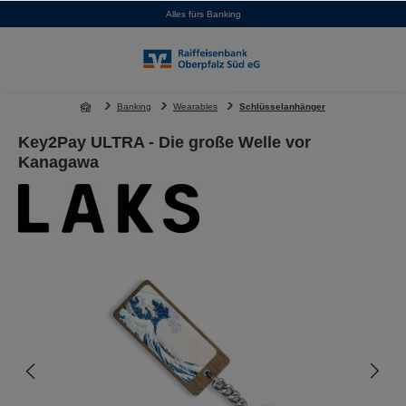
Alles fürs Banking
alt springen
Banking
Wearables
Schlüsselanhänger
Key2Pay ULTRA - Die große Welle vor
Kanagawa
Bildergalerie überspringen