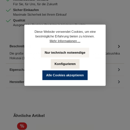
Für Sie, für Uns, für die Zukunft
Sicher Einkaufen
Maximale Sicherheit bei Ihrem Einkauf
Qualität
Ausgewählte Banking-Produkte in höchster Qualität
Diese Website verwendet Cookies, um eine
bestmögliche Erfahrung bieten zu können.
Mehr Informationen ...
Beschreibung
Nur technisch notwendige
Die große Welle vor Kanagawa (japanisch: 神奈川沖浪裏) (1831) – Katsushika
Hokusai (1760-1849)Die Große Welle vor Kanagawa ist e…
Mehr
Konfigurieren
Eigenschaften
Alle Cookies akzeptieren
Hersteller
Produktgalerie überspringen
Ähnliche Artikel
%