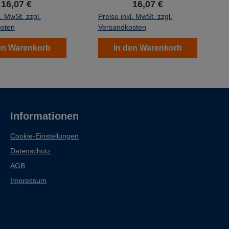
16,07 €
16,07 €
d lassen sich leicht
Papier und lassen sich leicht
ie gebündelten
um die gebündelten
l. MwSt. zzgl.
Preise inkl. MwSt. zzgl.
heine anbringen.
Geldscheine anbringen.
osten
Versandkosten
en Warenkorb
In den Warenkorb
Informationen
Cookie-Einstellungen
Datenschutz
AGB
Impressum