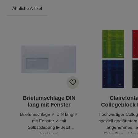
Ähnliche Artikel
Produktgalerie überspringen
Briefumschläge DIN
Clairefont
lang mit Fenster
Collegeblock 
kariert
Briefumschläge ✓ DIN lang ✓
Hochwertiger Colleg
mit Fenster ✓ mit
speziell geglättetem
Selbstklebung ▶ Jetzt
angenehmes, le
bestellen!
Schreiben. ✓ lan