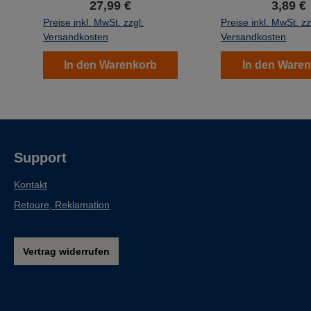
27,99 €
3,89 €
Einband ✓ holzfrei ✓
gebleicht
Preise inkl. MwSt. zzgl.
Preise inkl. MwSt. zz
Versandkosten
Versandkosten
In den Warenkorb
In den Ware
Support
Kontakt
Retoure, Reklamation
Vertrag widerrufen