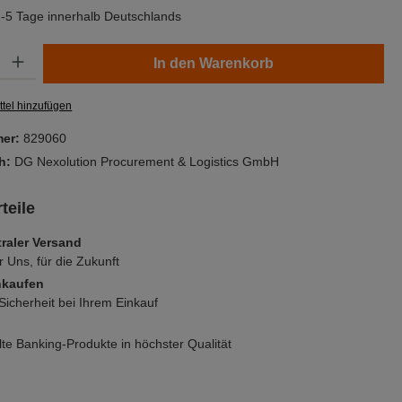
 2-5 Tage innerhalb Deutschlands
Gib den gewünschten Wert ein oder benutze die Schaltflächen um die Anzahl zu er
In den Warenkorb
tel hinzufügen
mer:
829060
ch:
DG Nexolution Procurement & Logistics GmbH
teile
raler Versand
r Uns, für die Zukunft
nkaufen
icherheit bei Ihrem Einkauf
e Banking-Produkte in höchster Qualität