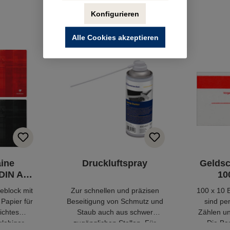
Konfigurieren
Alle Cookies akzeptieren
aine
Druckluftspray
Geldsc
DIN A4
10
eblock mit
Zur schnellen und präzisen
100 x 10 
 Papier für
Beseitigung von Schmutz und
sind pe
ichtes
Staub auch aus schwer
Zählen u
glebiger
zugänglichen Stellen. Für
Die Ba