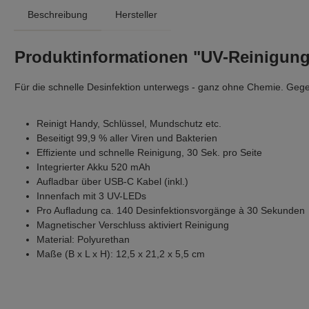
Beschreibung
Hersteller
Produktinformationen "UV-Reinigungs
Für die schnelle Desinfektion unterwegs - ganz ohne Chemie. Gegen
Reinigt Handy, Schlüssel, Mundschutz etc.
Beseitigt 99,9 % aller Viren und Bakterien
Effiziente und schnelle Reinigung, 30 Sek. pro Seite
Integrierter Akku 520 mAh
Aufladbar über USB-C Kabel (inkl.)
Innenfach mit 3 UV-LEDs
Pro Aufladung ca. 140 Desinfektionsvorgänge à 30 Sekunden
Magnetischer Verschluss aktiviert Reinigung
Material: Polyurethan
Maße (B x L x H): 12,5 x 21,2 x 5,5 cm