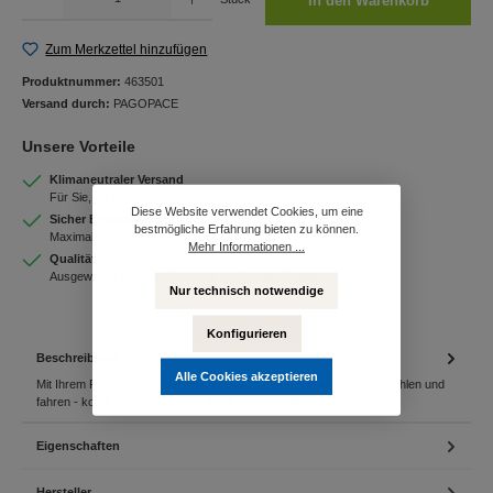
In den Warenkorb
Zum Merkzettel hinzufügen
Produktnummer:
463501
Versand durch:
PAGOPACE
Unsere Vorteile
Klimaneutraler Versand
Für Sie, für Uns, für die Zukunft
Diese Website verwendet Cookies, um eine
Sicher Einkaufen
bestmögliche Erfahrung bieten zu können.
Maximale Sicherheit bei Ihrem Einkauf
Mehr Informationen ...
Qualität
Ausgewählte Banking-Produkte in höchster Qualität
Nur technisch notwendige
Konfigurieren
Beschreibung
Alle Cookies akzeptieren
Mit Ihrem PAGO Drive Bezahlring immer einfach, sicher, stilvoll bezahlen und
fahren - komfortabel kontaktlos mit "Fingertip…
Mehr
Eigenschaften
Hersteller