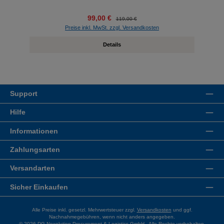
99,00 €
119,00 €
Preise inkl. MwSt. zzgl. Versandkosten
Details
Support
Hilfe
Informationen
Zahlungsarten
Versandarten
Sicher Einkaufen
Alle Preise inkl. gesetzl. Mehrwertsteuer zzgl.
Versandkosten
und ggf.
Nachnahmegebühren, wenn nicht anders angegeben.
© 2026 DG Nexolution Procurement & Logistics GmbH - Alle Rechte vorbehalten.