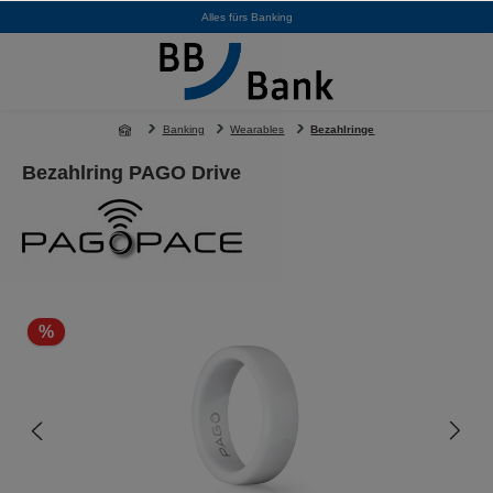
Alles fürs Banking
alt springen
Banking
Wearables
Bezahlringe
Bezahlring PAGO Drive
Bildergalerie überspringen
%