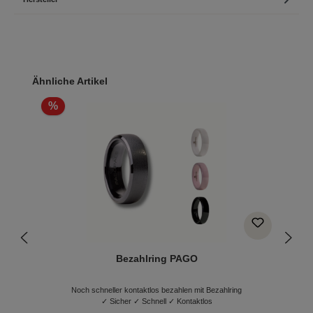
Produktgalerie überspringen
Ähnliche Artikel
%
Bezahlring PAGO
Noch schneller kontaktlos bezahlen mit Bezahlring
✓ Sicher ✓ Schnell ✓ Kontaktlos