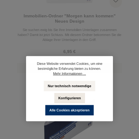
Immobilien-Ordner "Morgen kann kommen"
Neues Design
Sie suchen ewig bis Sie Ihre Immobilien Unterlagen zusammen
haben? Damit ist jetzt Schluss. Mit diesem Ordner bekommen Sie die
Ablage Ihrer Unterlagen in den Griff.
6,95 €
Preise inkl. MwSt. zzgl. Versandkosten
Diese Website verwendet Cookies, um eine
Details
bestmögliche Erfahrung bieten zu können.
Mehr Informationen ...
Nur technisch notwendige
Konfigurieren
Alle Cookies akzeptieren