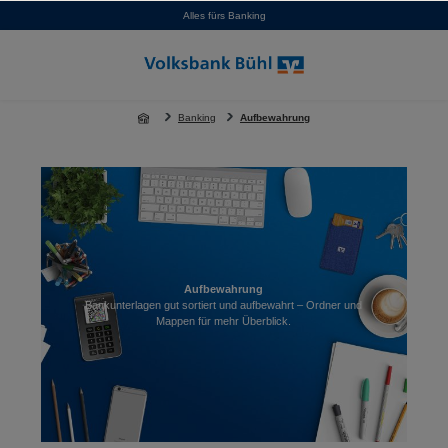
Alles fürs Banking
alt springen
Banking
Aufbewahrung
Aufbewahrung
Bankunterlagen gut sortiert und aufbewahrt – Ordner und
Mappen für mehr Überblick.