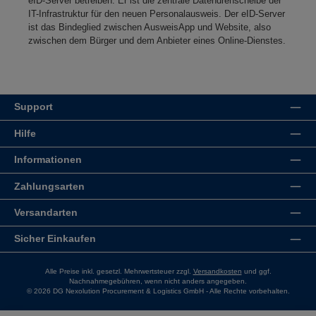
eID-Server betreiben. Er ist die zentrale Datendrehscheibe der
IT-Infrastruktur für den neuen Personalausweis. Der eID-Server
ist das Bindeglied zwischen AusweisApp und Website, also
zwischen dem Bürger und dem Anbieter eines Online-Dienstes.
Support
Hilfe
Informationen
Zahlungsarten
Versandarten
Sicher Einkaufen
Alle Preise inkl. gesetzl. Mehrwertsteuer zzgl.
Versandkosten
und ggf.
Nachnahmegebühren, wenn nicht anders angegeben.
© 2026 DG Nexolution Procurement & Logistics GmbH - Alle Rechte vorbehalten.