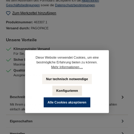
Mit dem Absenden des Formulars akzeptiere ich die
Allgemeinen
Geschäftsbedingungen
sowie die
Datenschutzbestimmungen
.
Zum Merkzettel hinzufügen
Produktnummer:
463307.1
Versand durch:
PAGOPACE
Unsere Vorteile
Klimaneutraler Versand
Für Sie, für Uns, für die Zukunft
Diese Website verwendet Cookies, um eine
Sicher Einkaufen
bestmögliche Erfahrung bieten zu können.
Maximale Sicherheit bei Ihrem Einkauf
Mehr Informationen ...
Qualität
Ausgewählte Banking-Produkte in höchster Qualität
Nur technisch notwendige
Konfigurieren
Beschreibung
Alle Cookies akzeptieren
Mit Ihrem persönlichen Ring haben Sie Ihr Geld immer dabei und bezahlen
einfach alle Ihre Einkäufe: einfach - sicher - schne…
Mehr
Eigenschaften
Hersteller