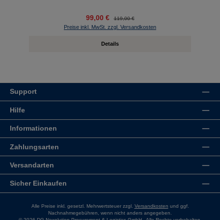
99,00 €
119,00 €
Preise inkl. MwSt. zzgl. Versandkosten
Details
Support
Hilfe
Informationen
Zahlungsarten
Versandarten
Sicher Einkaufen
Alle Preise inkl. gesetzl. Mehrwertsteuer zzgl.
Versandkosten
und ggf.
Nachnahmegebühren, wenn nicht anders angegeben.
© 2026 DG Nexolution Procurement & Logistics GmbH - Alle Rechte vorbehalten.