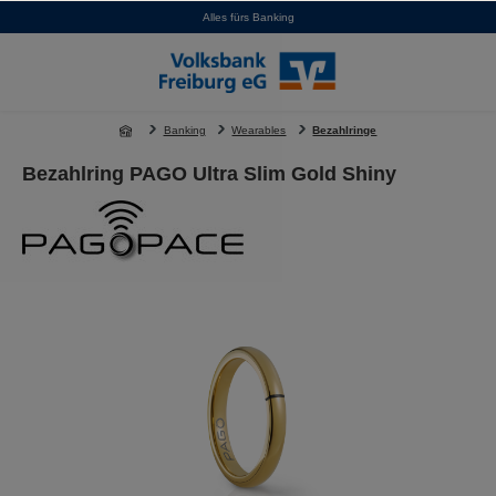
Alles fürs Banking
alt springen
Banking
Wearables
Bezahlringe
Bezahlring PAGO Ultra Slim Gold Shiny
Bildergalerie überspringen