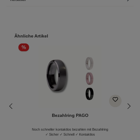
Produktgalerie überspringen
Ähnliche Artikel
%
Bezahlring PAGO
Noch schneller kontaktlos bezahlen mit Bezahlring
✓ Sicher ✓ Schnell ✓ Kontaktlos