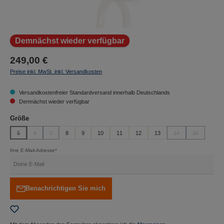
Demnächst wieder verfügbar
249,00 €
Preise inkl. MwSt. inkl. Versandkosten
Versandkostenfreier Standardversand innerhalb Deutschlands
Demnächst wieder verfügbar
auswählen
Größe
5
6
7
8
9
10
11
12
13
14
15
(Diese Option ist zurzeit nicht verfügbar.)
(Diese Option ist zurzeit nicht verfügbar.)
(Diese Option ist zurzeit nicht verfügbar.)
(Diese Option ist zurz
(Diese Option
Ihre E-Mail-Adresse*
Benachrichtigen Sie mich