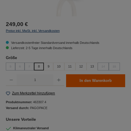
249,00 €
Preise inkl. MwSt. inkl. Versandkosten
Versandkostenfreier Standardversand innerhalb Deutschlands
Lieferzeit: 2-5 Tage innerhalb Deutschlands
auswählen
Größe
5
6
7
8
9
10
11
12
13
14
15
(Diese Option ist zurzeit nicht verfügbar.)
(Diese Option ist zurzeit nicht verfügbar.)
(Diese Option ist zurzeit nicht verfügbar.)
(Diese Option ist zurz
(Diese Option
Produkt Anzahl: Gib den gewünschten Wert ein oder benutze die Schaltflächen um die Anzah
In den Warenkorb
Zum Merkzettel hinzufügen
Produktnummer:
463307.4
Versand durch:
PAGOPACE
Unsere Vorteile
Klimaneutraler Versand