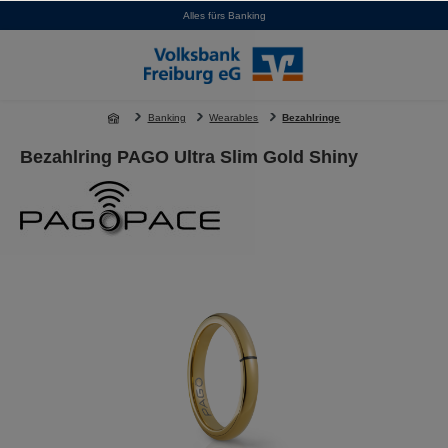
Alles fürs Banking
alt springen
Banking
Wearables
Bezahlringe
Bezahlring PAGO Ultra Slim Gold Shiny
Bildergalerie überspringen