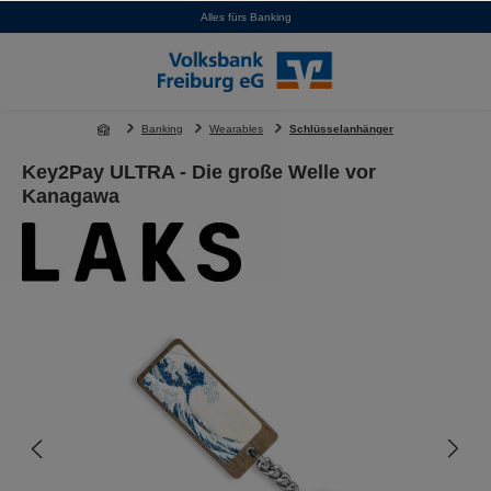
Alles fürs Banking
alt springen
Banking
Wearables
Schlüsselanhänger
Key2Pay ULTRA - Die große Welle vor
Kanagawa
Bildergalerie überspringen