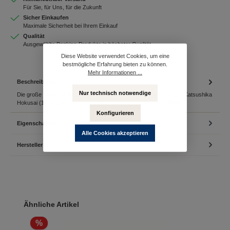
Für Sie, für Uns, für die Zukunft
Sicher Einkaufen
Maximale Sicherheit bei Ihrem Einkauf
Qualität
Ausgewählte Banking-Produkte in höchster Qualität
Diese Website verwendet Cookies, um eine
bestmögliche Erfahrung bieten zu können.
Mehr Informationen ...
Beschreibung
Nur technisch notwendige
Die große Welle vor Kanagawa (japanisch: 神奈川沖浪裏) (1831) – Katsushika
Hokusai (1760-1849)Die Große Welle vor Kanagawa ist e…
Mehr
Konfigurieren
Eigenschaften
Alle Cookies akzeptieren
Hersteller
Produktgalerie überspringen
Ähnliche Artikel
%