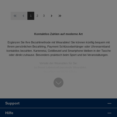
Seite
Seite
Seite
1
2
3
Kontaktlos Zahlen auf moderne Art
Ergänzen Sie Ihre Bezahlmethode mit Wearables! Sie können künftig bequem mit
Ihrem persönlichen Bezahlring, Payment Schlüsselanhänger oder Uhrenarmband
kontaktlos bezahlen. Kartenetui, Geldbeutel und Smartphone bleiben in der Tasche
oder direkt zuhause. Besonders praktisch beim Sport und bei Veranstaltungen.
Vorteile der Wearables für Sie:
zu Ihrem Lebensstil passende Wearables
Bezahlen mit WOW-Effekt
Ideal für Kunden, die nicht mit dem Smartphone zahlen können oder wollen. Keine
Batterie, Akku oder aktive Internetverbindung erforderlich
Show more
Weltweite Akzeptanz
Die Wearables funktionieren überall dort, wo kontaktlos bezahlt werden kann.
Einfach auflegen und sicher und kontaktlos zahlen.
Support
Hilfe