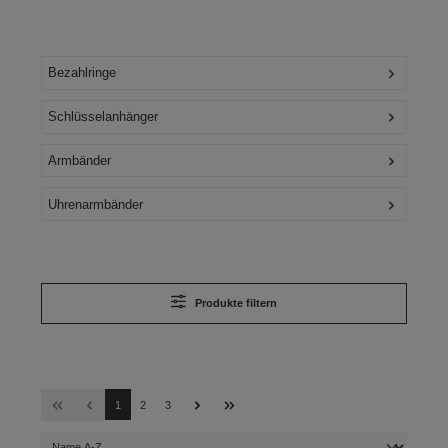
Bezahlringe
Schlüsselanhänger
Armbänder
Uhrenarmbänder
Produkte filtern
Seite
Seite
Seite
1
2
3