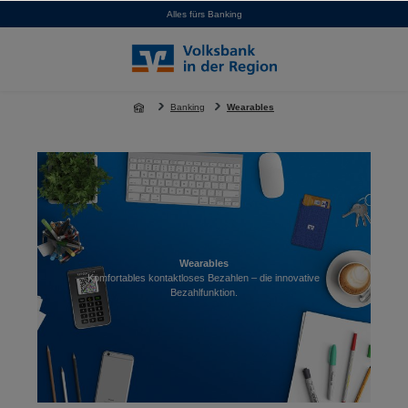
Alles fürs Banking
alt springen
Banking
Wearables
Wearables
Komfortables kontaktloses Bezahlen – die innovative
Bezahlfunktion.