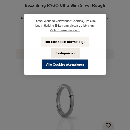
Bezahlring PAGO Ultra Slim Silver Rough
Noch schneller kontaktlos bezahlen mit Bezahlring ✓ Sicher ✓
Diese Website verwendet Cookies, um eine
Schnell ✓ Kontaktlos
bestmögliche Erfahrung bieten zu können.
Mehr Informationen ...
199,00 €
Nur technisch notwendige
Preise inkl. MwSt. zzgl. Versandkosten
Konfigurieren
Details
Alle Cookies akzeptieren